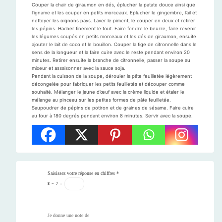
Couper la chair de giraumon en dés, éplucher la patate douce ainsi que
l’igname et les couper en petits morceaux. Eplucher le gingembre, l’ail et
nettoyer les oignons pays. Laver le piment, le couper en deux et retirer
les pépins. Hacher finement le tout. Faire fondre le beurre, faire revenir
les légumes coupés en petits morceaux et les dés de giraumon, ensuite
ajouter le lait de coco et le bouillon. Couper la tige de citronnelle dans le
sens de la longueur et la faire cuire avec le reste pendant environ 20
minutes. Retirer ensuite la branche de citronnelle, passer la soupe au
mixeur et assaisonner avec la sauce soja.
Pendant la cuisson de la soupe, dérouler la pâte feuilletée légèrement
décongelée pour fabriquer les petits feuilletés et découper comme
souhaité. Mélanger le jaune d’œuf avec la crème liquide et étaler le
mélange au pinceau sur les petites formes de pâte feuilletée.
Saupoudrer de pépins de potiron et de graines de sésame. Faire cuire
au four à 180 degrés pendant environ 8 minutes. Servir avec la soupe.
Saisissez votre réponse en chiffres
*
8
−
7
=