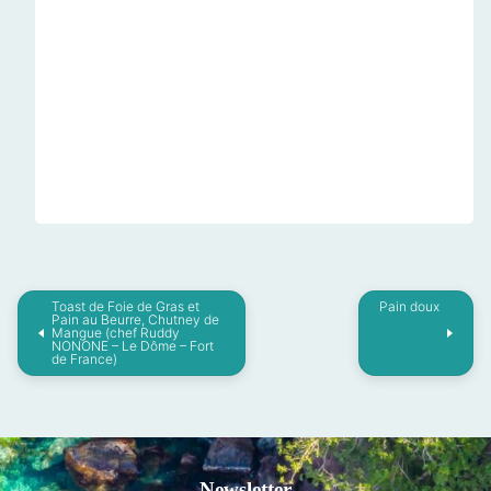
Toast de Foie de Gras et
Pain doux
Pain au Beurre, Chutney de
Mangue (chef Ruddy
NONONE – Le Dôme – Fort
de France)
Newsletter