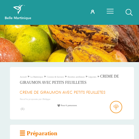
»
»
»
»
»
CREME DE
Accueil
La Martinique
Cuisine & Saveurs
Recettes antillaises
Légumes
GIRAUMON AVEC PETITS FEUILLETES
CREME DE GIRAUMON AVEC PETITS FEUILLETES
Recette proposée par
Philippe
Pour 6 personnes
(
1
)
Préparation