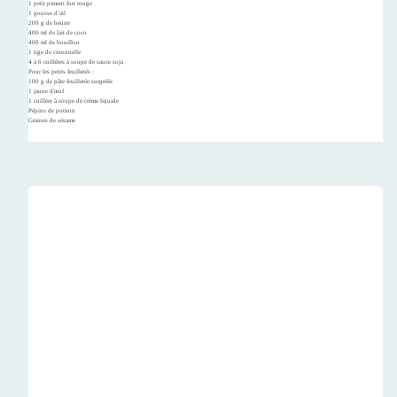
1 petit piment fort rouge
1 gousse d’ail
200 g de beurre
400 ml de lait de coco
400 ml de bouillon
1 tige de citronnelle
4 à 6 cuillères à soupe de sauce soja
Pour les petits feuilletés :
100 g de pâte feuilletée surgelée
1 jaune d'œuf
1 cuillère à soupe de crème liquide
Pépins de potiron
Graines de sésame