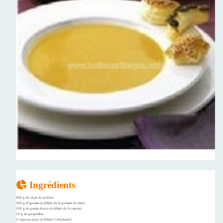
Ingrédients
600 g de chair de potiron
300 g d’igname (à défaut de la pomme de terre)
100 g de patate douce (à défaut de la carotte)
10 g de gingembre
5 oignons pays (à défaut 2 échalotes)