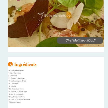
Ingrédients
* 4/5 bananes plantain
*1 kg d’écrevisses
* 2 échalotes
* 5 piments végétariens
* 5 feuilles de gros thym
* 1 L de crème
* 1 L de lait
* 10 cl de rhum vieux
* 5 Feuilles de bois d’Inde
* 1 tige de citronnelle
* 10 g de chadron béni
* 10 cl d’huile d’olive environ
* Sel/poivre blanc