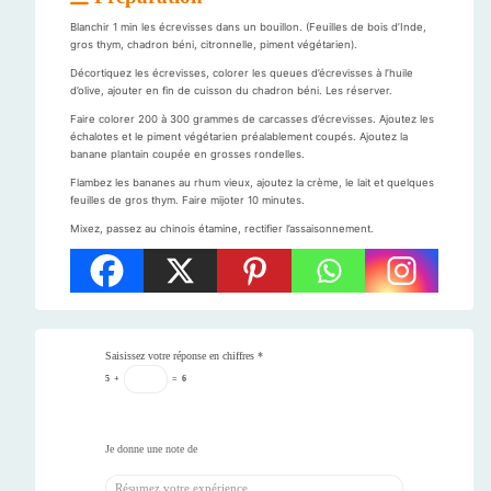
Blanchir 1 min les écrevisses dans un bouillon. (Feuilles de bois d’Inde,
gros thym, chadron béni, citronnelle, piment végétarien).
Décortiquez les écrevisses, colorer les queues d’écrevisses à l’huile
d’olive, ajouter en fin de cuisson du chadron béni. Les réserver.
Faire colorer 200 à 300 grammes de carcasses d’écrevisses. Ajoutez les
échalotes et le piment végétarien préalablement coupés. Ajoutez la
banane plantain coupée en grosses rondelles.
Flambez les bananes au rhum vieux, ajoutez la crème, le lait et quelques
feuilles de gros thym. Faire mijoter 10 minutes.
Mixez, passez au chinois étamine, rectifier l’assaisonnement.
Saisissez votre réponse en chiffres
*
5
+
=
6