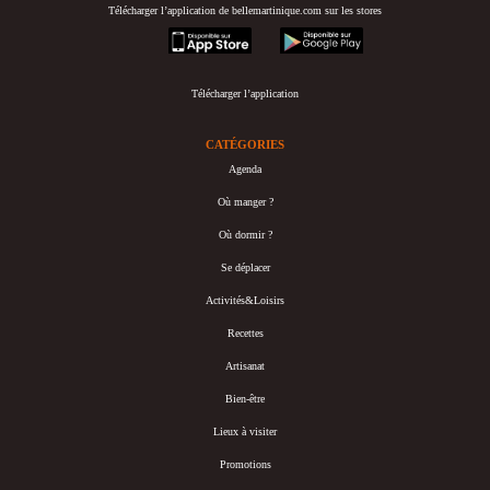
Télécharger l’application de bellemartinique.com sur les stores
appstore
googleplay
Télécharger l’application
CATÉGORIES
Agenda
Où manger ?
Où dormir ?
Se déplacer
Activités&Loisirs
Recettes
Artisanat
Bien-être
Lieux à visiter
Promotions