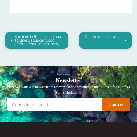
Sashimi de thon mi cuit aux
Galette des rois sèche
agrumes, souskay coco
carotte (chef Jordan Lixfe)
Newsletter
Inscrivez-vous à la newsletter et recevez chaque semaine les meilleures infos et offres
sur la Martinique