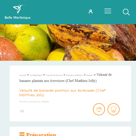
»
»
»
»
»
Velouté de
Accueil
La Martinique
Cuisine & Saveurs
Recettes antillaises
Entrées
bananes plantain aux écrevisses (Chef Matthieu Jolly)
Velouté de bananes plantain aux écrevisses (Chef
Matthieu Jolly)
Recette proposée par
Nathalie
(
1
)
Préparation