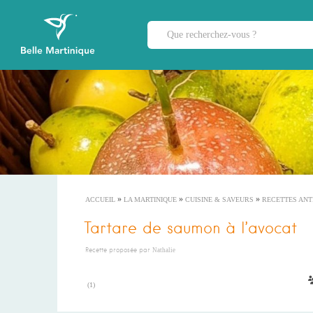
»
»
»
ACCUEIL
LA MARTINIQUE
CUISINE & SAVEURS
RECETTES ANT
Tartare de saumon à l’avocat
Recette proposée par
Nathalie
(
1
)