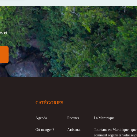
s et
CATÉGORIES
Agenda
Recettes
La Martinique
Où manger ?
Artisanat
Tourisme en Martinique : que f
comment organiser votre séjo