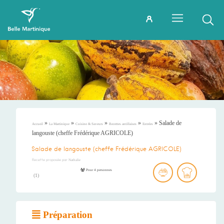
»
»
»
»
»
Salade de
Accueil
La Martinique
Cuisine & Saveurs
Recettes antillaises
Entrées
langouste (cheffe Frédérique AGRICOLE)
Salade de langouste (cheffe Frédérique AGRICOLE)
Recette proposée par
Nathalie
Pour 4 personnes
(
1
)
Préparation