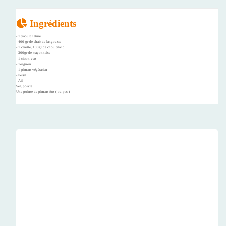
Ingrédients
- 1 yaourt nature
- 400 gr de chair de langouste
- 1 carotte, 100gr de chou blanc
- 300gr de mayonnaise
- 1 citron vert
- 1oignon
- 1 piment végétarien
- Persil
- Ail
Sel, poivre
Une pointe de piment fort ( ou pas )