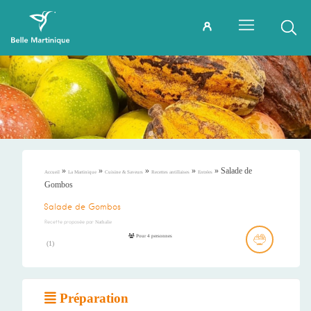
»
»
»
»
»
Salade de
Accueil
La Martinique
Cuisine & Saveurs
Recettes antillaises
Entrées
Gombos
Salade de Gombos
Recette proposée par
Nathalie
Pour 4 personnes
(
1
)
Préparation