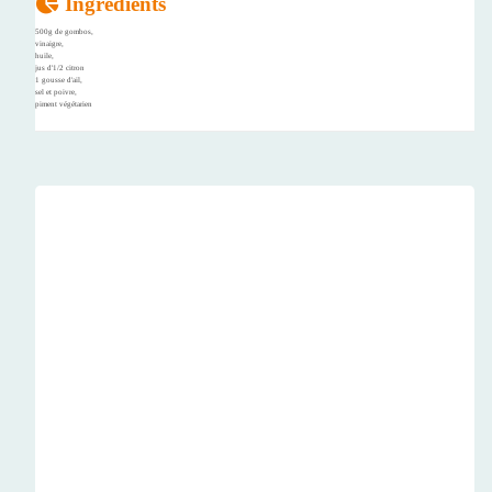
Ingrédients
500g de gombos,
vinaigre,
huile,
jus d'1/2 citron
1 gousse d'ail,
sel et poivre,
piment végétarien