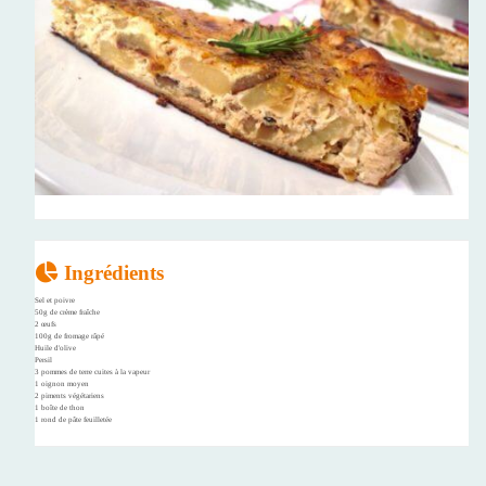
Ingrédients
Sel et poivre
50g de crème fraîche
2 œufs
100g de fromage râpé
Huile d'olive
Persil
3 pommes de terre cuites à la vapeur
1 oignon moyen
2 piments végétariens
1 boîte de thon
1 rond de pâte feuilletée