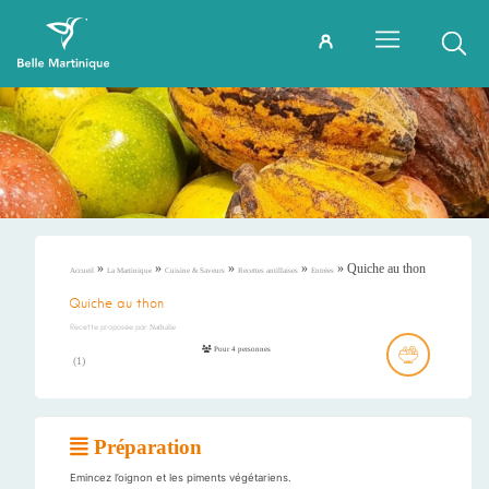
»
»
»
»
»
Quiche au thon
Accueil
La Martinique
Cuisine & Saveurs
Recettes antillaises
Entrées
Quiche au thon
Recette proposée par
Nathalie
Pour 4 personnes
(
1
)
Préparation
Emincez l’oignon et les piments végétariens.