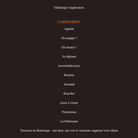
Télécharger l’application
CATÉGORIES
Agenda
Où manger ?
Où dormir ?
Se déplacer
Activités&Loisirs
Recettes
Artisanat
Bien-être
Lieux à visiter
Promotions
La Martinique
Tourisme en Martinique : que faire, que voir et comment organiser votre séjour