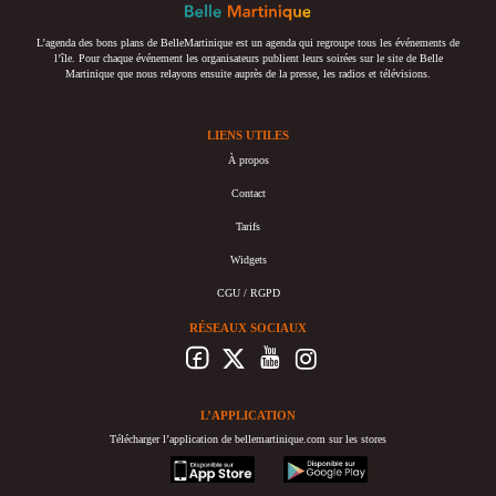
L’agenda des bons plans de BelleMartinique est un agenda qui regroupe tous les événements de
l’île. Pour chaque événement les organisateurs publient leurs soirées sur le site de Belle
Martinique que nous relayons ensuite auprès de la presse, les radios et télévisions.
LIENS UTILES
À propos
Contact
Tarifs
Widgets
CGU / RGPD
RÉSEAUX SOCIAUX
L’APPLICATION
Télécharger l’application de bellemartinique.com sur les stores
appstore
googleplay