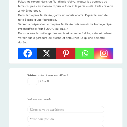
Faites les revenir dans un filet d’huile d’olive. Ajouter les pommes de
terre coupées en morceaux puis le thon et le persil ciselé. Faites revenir
2 min à feu doux.
Dérouler la pâte feuilletée, garnir un moule à tarte. Piquer le fond de
tarte à l’aide d’une fourchette.
Verser la préparation sur la pâte feuilletée puis couvrir de fromage râpé.
Préchauffez le four à 200°C ou Th.6/7.
Dans un saladier mélanger les oeufs et la crème fraîche, saler et poivrer.
Verser sur la garniture de quiche et enfourner. La quiche doit être
dorée.
Saisissez votre réponse en chiffres
*
+
3
=
10