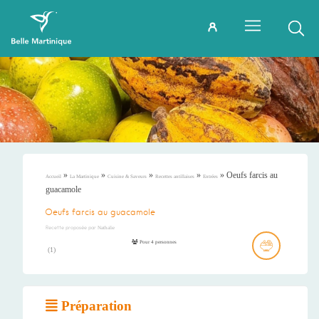
»
»
»
»
»
Oeufs farcis au
Accueil
La Martinique
Cuisine & Saveurs
Recettes antillaises
Entrées
guacamole
Oeufs farcis au guacamole
Recette proposée par
Nathalie
Pour 4 personnes
(
1
)
Préparation