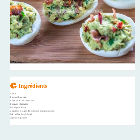
Ingrédients
4 œufs
1 avocat bien mur
1 filet de jus de citron vert
1 piment végétarien
1/2 oignon blanc
2 cuillères à soupe de coriandre finement ciselée
1/4 cuillère à café de sel
paprika en poudre