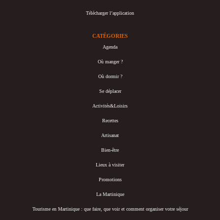
Télécharger l’application
CATÉGORIES
Agenda
Où manger ?
Où dormir ?
Se déplacer
Activités&Loisirs
Recettes
Artisanat
Bien-être
Lieux à visiter
Promotions
La Martinique
Tourisme en Martinique : que faire, que voir et comment organiser votre séjour