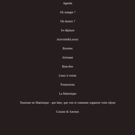
Agenda
Où manger ?
Où dormir ?
Se déplacer
Activités&Loisirs
Recettes
Artisanat
Bien-être
Lieux à visiter
Promotions
La Martinique
Tourisme en Martinique : que faire, que voir et comment organiser votre séjour
Cuisine & Saveurs