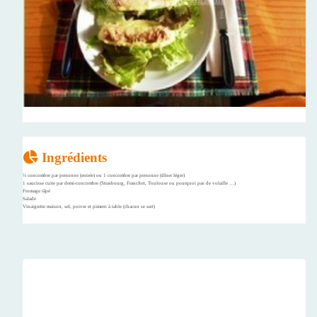
Ingrédients
½ concombre par personne (entrée) ou 1 concombre par personne (dîner léger)
1 saucisse cuite par demi-concombre (Strasbourg, Francfort, Toulouse ou pourquoi pas de volaille …)
Fromage râpé
Salade
Vinaigrette maison, sel, poivre et piment à table (chacun se sert)