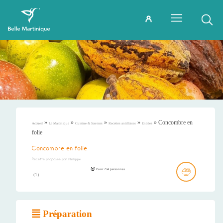
»
»
»
»
»
Concombre en
Accueil
La Martinique
Cuisine & Saveurs
Recettes antillaises
Entrées
folie
Concombre en folie
Recette proposée par
Philippe
Pour 2/4 personnes
(
1
)
Préparation