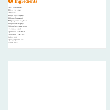
Ingrédients
1,6Kg de soudons
50cl de vin blanc
1 tête d’ail
300g d’oignons peyi
200g de chatrou cuit
200g de piment végétarien
200g de tomates peyi
200g de lardons de canard
½ bottes de persil
1 pincée de Fleur de sel
1 pincée de Piment fort
1 citron vert
5g de gingembre frais
Huile d’olive