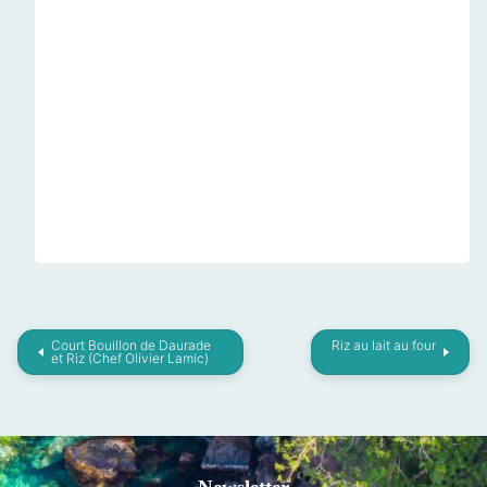
Court Bouillon de Daurade
Riz au lait au four
et Riz (Chef Olivier Lamic)