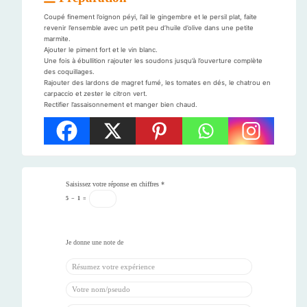
Coupé finement l’oignon péyi, l’ail le gingembre et le persil plat, faite
revenir l’ensemble avec un petit peu d’huile d’olive dans une petite
marmite.
Ajouter le piment fort et le vin blanc.
Une fois à ébullition rajouter les soudons jusqu’à l’ouverture complète
des coquillages.
Rajouter des lardons de magret fumé, les tomates en dés, le chatrou en
carpaccio et zester le citron vert.
Rectifier l’assaisonnement et manger bien chaud.
Saisissez votre réponse en chiffres
*
5
−
1
=