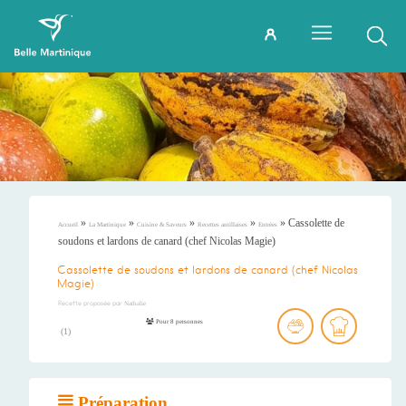
»
»
»
»
»
Cassolette de
Accueil
La Martinique
Cuisine & Saveurs
Recettes antillaises
Entrées
soudons et lardons de canard (chef Nicolas Magie)
Cassolette de soudons et lardons de canard (chef Nicolas
Magie)
Recette proposée par
Nathalie
Pour 8 personnes
(
1
)
Préparation