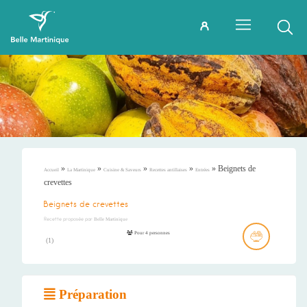
»
»
»
»
»
Beignets de
Accueil
La Martinique
Cuisine & Saveurs
Recettes antillaises
Entrées
crevettes
Beignets de crevettes
Recette proposée par
Belle Martinique
Pour 4 personnes
(
1
)
Préparation