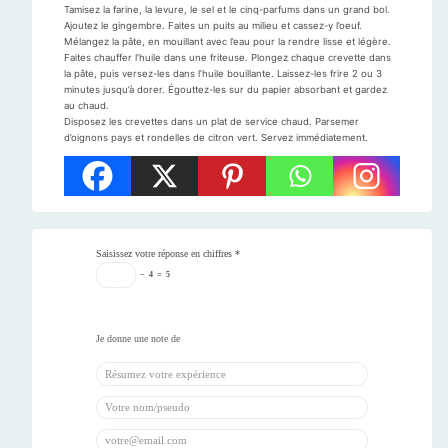
Tamisez la farine, la levure, le sel et le cinq-parfums dans un grand bol.
Ajoutez le gingembre. Faites un puits au milieu et cassez-y l’oeuf.
Mélangez la pâte, en mouillant avec l’eau pour la rendre lisse et légère.
Faites chauffer l’huile dans une friteuse. Plongez chaque crevette dans
la pâte, puis versez-les dans l’huile bouillante. Laissez-les frire 2 ou 3
minutes jusqu’à dorer. Égouttez-les sur du papier absorbant et gardez
au chaud.
Disposez les crevettes dans un plat de service chaud. Parsemer
d’oignons pays et rondelles de citron vert. Servez immédiatement.
Saisissez votre réponse en chiffres
*
−
4
=
5