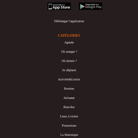
appstore
googleplay
Télécharger l’application
CATÉGORIES
Agenda
Où manger ?
Où dormir ?
Se déplacer
Activités&Loisirs
Recettes
Artisanat
Bien-être
Lieux à visiter
Promotions
La Martinique