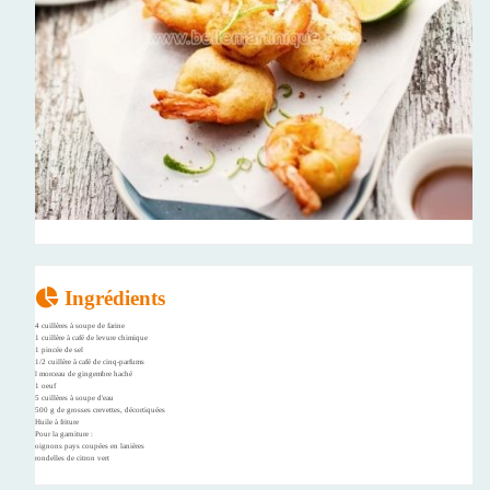
Ingrédients
4 cuillères à soupe de farine
1 cuillère à café de levure chimique
1 pincée de sel
1/2 cuillère à café de cinq-parfums
l morceau de gingembre haché
1 oeuf
5 cuillères à soupe d'eau
500 g de grosses crevettes, décortiquées
Huile à friture
Pour la garniture :
oignons pays coupées en lanières
rondelles de citron vert