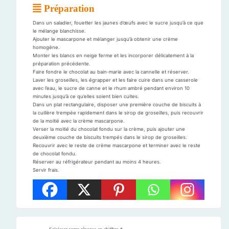
Préparation
Dans un saladier, fouetter les jaunes d’œufs avec le sucre jusqu’à ce que
le mélange blanchisse.
Ajouter le mascarpone et mélanger jusqu’à obtenir une crème
homogène.
Monter les blancs en neige ferme et les incorporer délicatement à la
préparation précédente.
Faire fondre le chocolat au bain-marie avec la cannelle et réserver.
Laver les groseilles, les égrapper et les faire cuire dans une casserole
avec l’eau, le sucre de canne et le rhum ambré pendant environ 10
minutes jusqu’à ce qu’elles soient bien cuites.
Dans un plat rectangulaire, disposer une première couche de biscuits à
la cuillère trempée rapidement dans le sirop de groseilles, puis recouvrir
de la moitié avec la crème mascarpone.
Verser la moitié du chocolat fondu sur la crème, puis ajouter une
deuxième couche de biscuits trempés dans le sirop de groseilles.
Recouvrir avec le reste de crème mascarpone et terminer avec le reste
de chocolat fondu.
Réserver au réfrigérateur pendant au moins 4 heures.
Servir frais.