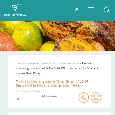
»
»
»
»
»
Tiramisu
Accueil
La Martinique
Cuisine & Saveurs
Recettes antillaises
Dessert
chocolat groseille (Chef Gilles MALIDOR Restaurant Le Moulin à
Cannes Saint Pierre)
Tiramisu chocolat groseille (Chef Gilles MALIDOR
Restaurant Le Moulin à Cannes Saint Pierre)
Recette proposée par
Nathalie
Pour 4 personnes
(
1
)