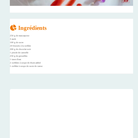
Ingrédients
250 g de mascarpone
3 œufs
100 g de sucre
24 biscuits à la cuillère
200 g de chocolat noir
1 pincée de cannelle
250 g de groseilles
1 tasse d'eau
2 cuillères à soupe de rhum ambré
1 cuillère à soupe de sucre de canne