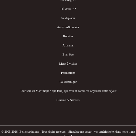
Où dormir ?
Se déplacer
Activités&Loisirs
Recettes
Artisanat
Bien-être
Lieux à visiter
Promotions
La Martinique
Tourisme en Martinique : que faire, que voir et comment organiser votre séjour
Cuisine & Saveurs
© 2005-2026- Bellemartinique - Tous droits réservés -
Signalez une erreur
-
*en antériorité et dans notre ligne