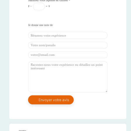
Saisissez votre réponse en chiffres
*
2
−
=
1
recette