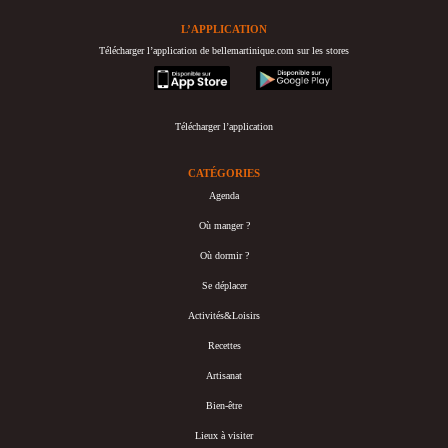
L’APPLICATION
Télécharger l’application de bellemartinique.com sur les stores
appstore
googleplay
Télécharger l’application
CATÉGORIES
Agenda
Où manger ?
Où dormir ?
Se déplacer
Activités&Loisirs
Recettes
Artisanat
Bien-être
Lieux à visiter