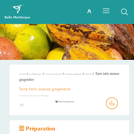
»
»
»
»
»
Tarte tatin ananas
Accueil
La Martinique
Cuisine & Saveurs
Recettes antillaises
Dessert
gingembre
Tarte tatin ananas gingembre
Recette proposée par
Philippe
Pour 8 personnes
(
1
)
Préparation