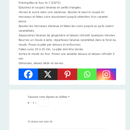
Préchauffez le four th.7 (210°C).
Épluchez et coupez l’ananas en petits triangles.
Versez le sucre dans une sauteuse. Ajoutez le beurre coupé en
morceaux et faites cuire doucement jusqu’à obtention d’un caramel
blond.
Ajoutez les morceaux d’ananas et faites-les cuire jusqu’à ce qu’ils soient
caramélisés.
Saupoudrez l’ananas de gingembre et laissez refroidir quelques minutes.
Beurrez un moule à tarte, répartissez l’ananas caramélisé dans le fond du
moule. Posez la pâte par-dessus et enfournez.
Faites cuire 20 à 25 min. La pâte doit être dorée.
Sortez le moule du four. Posez une assiette dessus et laissez refroidir 5
min.
Démoulez, laissez tiédir et servez .
Saisissez votre réponse en chiffres
*
8
−
1
=