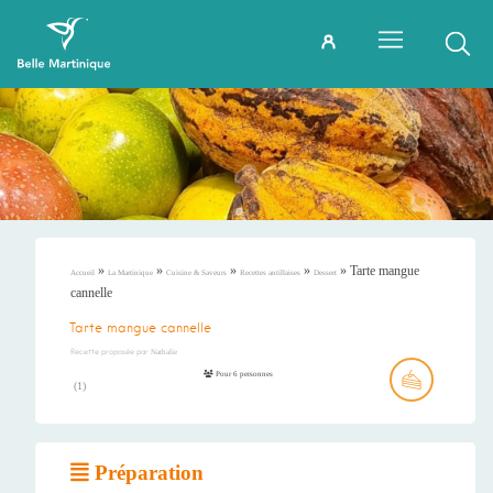
»
»
»
»
»
Tarte mangue
Accueil
La Martinique
Cuisine & Saveurs
Recettes antillaises
Dessert
cannelle
Tarte mangue cannelle
Recette proposée par
Nathalie
Pour 6 personnes
(
1
)
Préparation