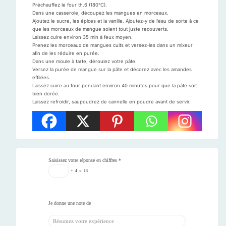
Préchauffez le four th.6 (180°C).
Dans une casserole, découpez les mangues en morceaux.
Ajoutez le sucre, les épices et la vanille. Ajoutez-y de l’eau de sorte à ce
que les morceaux de mangue soient tout juste recouverts.
Laissez cuire environ 35 min à feux moyen.
Prenez les morceaux de mangues cuits et versez-les dans un mixeur
afin de les réduire en purée.
Dans une moule à tarte, déroulez votre pâte.
Versez la purée de mangue sur la pâte et décorez avec les amandes
effilées.
Laissez cuire au four pendant environ 40 minutes pour que la pâte soit
bien dorée.
Laissez refroidir, saupoudrez de cannelle en poudre avant de servir.
Saisissez votre réponse en chiffres
*
+
4
=
13