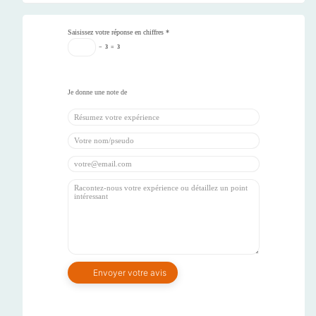
Saisissez votre réponse en chiffres
*
−
3
=
3