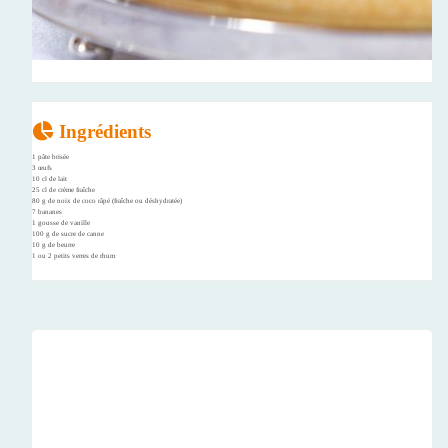
Ingrédients
1 pâte brisée
3 œufs
10 cl de lait
25 cl de crème fraîche
80 g de noix de coco râpé (fraîche ou déshydratée)
7 bananes
1 gousse de vanille
100 g de sucre de canne
10 g de beurre
1 ou 2 petits verres de rhum