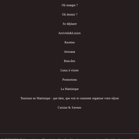
Où manger ?
Où dormir ?
Se déplacer
Activités&Loisirs
Recettes
Artisanat
Bien-être
Lieux à visiter
Promotions
La Martinique
Tourisme en Martinique : que faire, que voir et comment organiser votre séjour
Cuisine & Saveurs