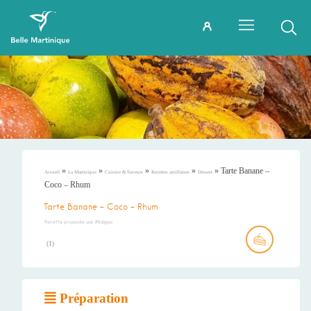
»
»
»
»
»
Tarte Banane –
Accueil
La Martinique
Cuisine & Saveurs
Recettes antillaises
Dessert
Coco – Rhum
Tarte Banane – Coco – Rhum
Recette proposée par
Philippe
(
1
)
Préparation