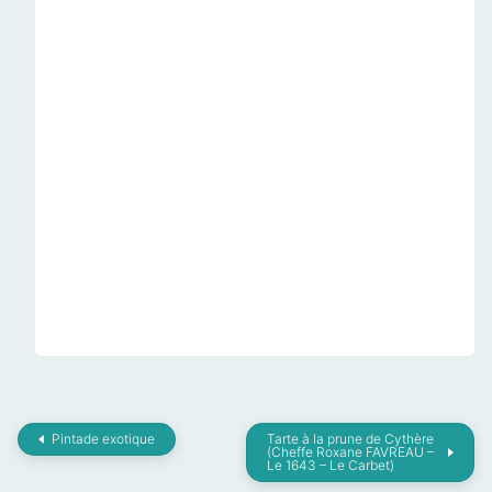
Pintade exotique
Tarte à la prune de Cythère
(Cheffe Roxane FAVREAU –
Le 1643 – Le Carbet)