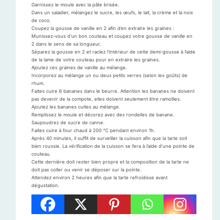
Garnissez le moule avec la pâte brisée.
Dans un saladier, mélangez le sucre, les œufs, le lait, la crème et la noix
de coco.
Coupez la gousse de vanille en 2 afin d’en extraire les graines :
Munissez-vous d’un bon couteau et coupez votre gousse de vanille en
2 dans le sens de sa longueur.
Séparez la gousse en 2 et raclez l’intérieur de cette demi-gousse à l’aide
de la lame de votre couteau pour en extraire les graines.
Ajoutez ces graines de vanille au mélange.
Incorporez au mélange un ou deux petits verres (selon les goûts) de
rhum.
Faites cuire 6 bananes dans le beurre. Attention les bananes ne doivent
pas devenir de la compote, elles doivent seulement être ramollies.
Ajoutez les bananes cuites au mélange.
Remplissez le moule et décorez avec des rondelles de banane.
Saupoudrez de sucre de canne.
Faites cuire à four chaud à 200 °C pendant environ 1h.
Après 40 minutes, il suffit de surveiller la cuisson afin que la tarte soit
bien roussie. La vérification de la cuisson se fera à l’aide d’une pointe de
couteau.
Cette dernière doit rester bien propre et la composition de la tarte ne
doit pas coller ou venir se déposer sur la pointe.
Attendez environ 2 heures afin que la tarte refroidisse avant
dégustation.