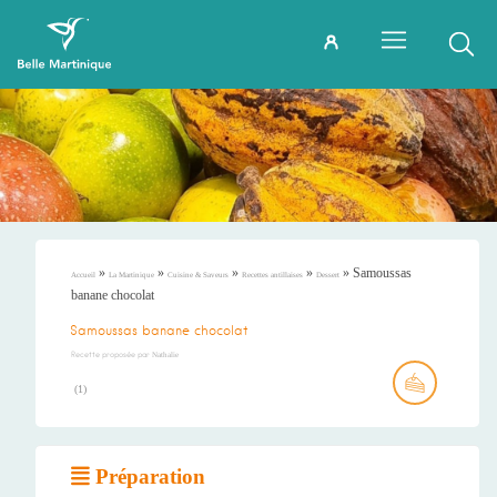
»
»
»
»
»
Samoussas
Accueil
La Martinique
Cuisine & Saveurs
Recettes antillaises
Dessert
banane chocolat
Samoussas banane chocolat
Recette proposée par
Nathalie
(
1
)
Préparation