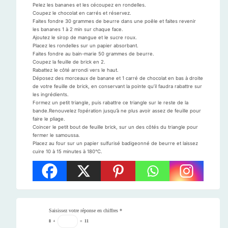
Pelez les bananes et les cécoupez en rondelles.
Coupez le chocolat en carrés et réservez.
Faites fondre 30 grammes de beurre dans une poêle et faites revenir
les bananes 1 à 2 min sur chaque face.
Ajoutez le sirop de mangue et le sucre roux.
Placez les rondelles sur un papier absorbant.
Faites fondre au bain-marie 50 grammes de beurre.
Coupez la feuille de brick en 2.
Rabattez le côté arrondi vers le haut.
Déposez des morceaux de banane et 1 carré de chocolat en bas à droite
de votre feuille de brick, en conservant la pointe qu’il faudra rabattre sur
les ingrédients.
Formez un petit triangle, puis rabattre ce triangle sur le reste de la
bande.Renouvelez l’opération jusqu’à ne plus avoir assez de feuille pour
faire le pliage.
Coincer le petit bout de feuille brick, sur un des côtés du triangle pour
fermer le samoussa.
Placez au four sur un papier sulfurisé badigeonné de beurre et laissez
cuire 10 à 15 minutes à 180°C.
Saisissez votre réponse en chiffres
*
8
+
=
11