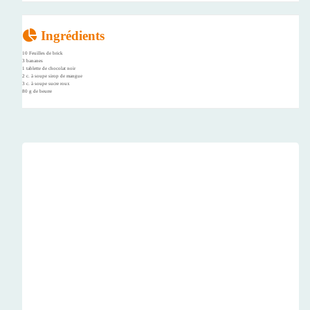
Ingrédients
10 Feuilles de brick
3 bananes
1 tablette de chocolat noir
2 c. à soupe sirop de mangue
3 c. à soupe sucre roux
80 g de beurre