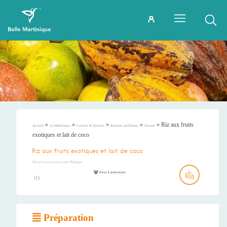
»
»
»
»
»
Riz aux fruits
Accueil
La Martinique
Cuisine & Saveurs
Recettes antillaises
Dessert
exotiques et lait de coco
Riz aux fruits exotiques et lait de coco
Recette proposée par
Philippe
Pour 4 personnes
(
1
)
Préparation