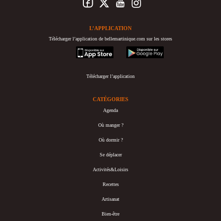
L’APPLICATION
Télécharger l’application de bellemartinique.com sur les stores
appstore
googleplay
Télécharger l’application
CATÉGORIES
Agenda
Où manger ?
Où dormir ?
Se déplacer
Activités&Loisirs
Recettes
Artisanat
Bien-être