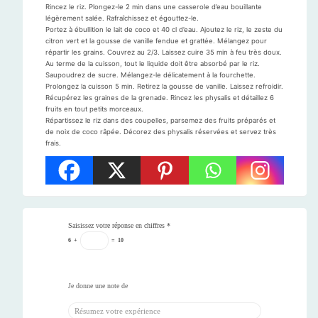
Rincez le riz. Plongez-le 2 min dans une casserole d’eau bouillante
légèrement salée. Rafraîchissez et égouttez-le.
Portez à ébullition le lait de coco et 40 cl d’eau. Ajoutez le riz, le zeste du
citron vert et la gousse de vanille fendue et grattée. Mélangez pour
répartir les grains. Couvrez au 2/3. Laissez cuire 35 min à feu très doux.
Au terme de la cuisson, tout le liquide doit être absorbé par le riz.
Saupoudrez de sucre. Mélangez-le délicatement à la fourchette.
Prolongez la cuisson 5 min. Retirez la gousse de vanille. Laissez refroidir.
Récupérez les graines de la grenade. Rincez les physalis et détaillez 6
fruits en tout petits morceaux.
Répartissez le riz dans des coupelles, parsemez des fruits préparés et
de noix de coco râpée. Décorez des physalis réservées et servez très
frais.
Saisissez votre réponse en chiffres
*
6
+
=
10