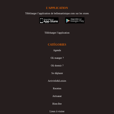
L’APPLICATION
Télécharger l’application de bellemartinique.com sur les stores
appstore
googleplay
Télécharger l’application
CATÉGORIES
Agenda
Où manger ?
Où dormir ?
Se déplacer
Activités&Loisirs
Recettes
Artisanat
Bien-être
Lieux à visiter