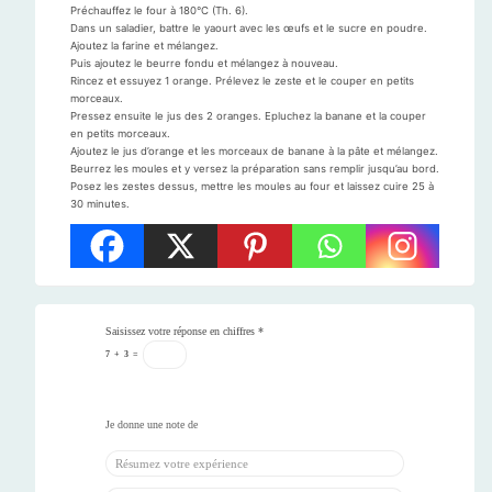
Préchauffez le four à 180°C (Th. 6).
Dans un saladier, battre le yaourt avec les œufs et le sucre en poudre.
Ajoutez la farine et mélangez.
Puis ajoutez le beurre fondu et mélangez à nouveau.
Rincez et essuyez 1 orange. Prélevez le zeste et le couper en petits
morceaux.
Pressez ensuite le jus des 2 oranges. Epluchez la banane et la couper
en petits morceaux.
Ajoutez le jus d’orange et les morceaux de banane à la pâte et mélangez.
Beurrez les moules et y versez la préparation sans remplir jusqu’au bord.
Posez les zestes dessus, mettre les moules au four et laissez cuire 25 à
30 minutes.
Saisissez votre réponse en chiffres
*
7
+
3
=