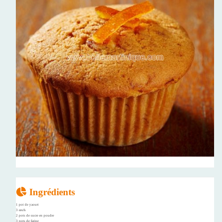
Ingrédients
1 pot de yaourt
3 œufs
2 pots de sucre en poudre
3 pots de farine