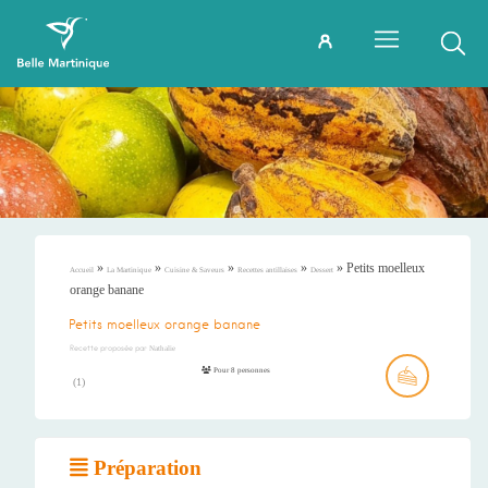
»
»
»
»
»
Petits moelleux
Accueil
La Martinique
Cuisine & Saveurs
Recettes antillaises
Dessert
orange banane
Petits moelleux orange banane
Recette proposée par
Nathalie
Pour 8 personnes
(
1
)
Préparation