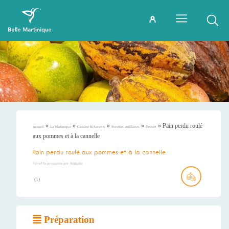
»
»
»
»
»
Pain perdu roulé
Accueil
La Martinique
Cuisine & Saveurs
Recettes antillaises
Dessert
aux pommes et à la cannelle
Pain perdu roulé aux pommes et à la cannelle
Recette proposée par
Nathalie
(
1
)
Préparation