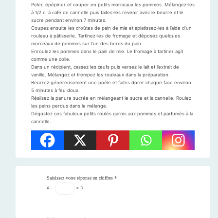
Peler, épépiner et couper en petits morceaux les pommes. Mélangez-les
à 1/2 c. à café de cannelle puis faites-les revenir avec le beurre et le
sucre pendant environ 7 minutes.
Coupez ensuite les croûtes de pain de mie et aplatissez-les à l’aide d’un
rouleau à pâtisserie. Tartinez-les de fromage et déposez quelques
morceaux de pommes sur l’un des bords du pain.
Enroulez les pommes dans le pain de mie. Le fromage à tartiner agit
comme une colle.
Dans un récipient, cassez les œufs puis versez le lait et l’extrait de
vanille. Mélangez et trempez les rouleaux dans la préparation.
Beurrez généreusement une poêle et faites dorer chaque face environ
5 minutes à feu doux.
Réalisez la panure sucrée en mélangeant le sucre et la cannelle. Roulez
les pains perdus dans le mélange.
Dégustez ces fabuleux petits roulés garnis aux pommes et parfumés à la
cannelle.
Saisissez votre réponse en chiffres
*
4
−
=
3