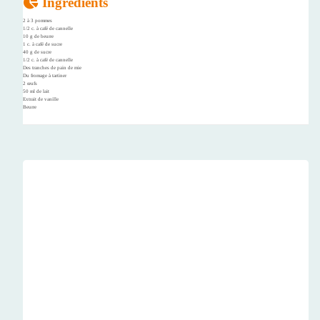
Ingrédients
2 à 3 pommes
1/2 c. à café de cannelle
10 g de beurre
1 c. à café de sucre
40 g de sucre
1/2 c. à café de cannelle
Des tranches de pain de mie
Du fromage à tartiner
2 œufs
50 ml de lait
Extrait de vanille
Beurre