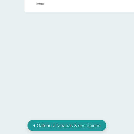
recette
Gâteau à l’ananas & ses épices