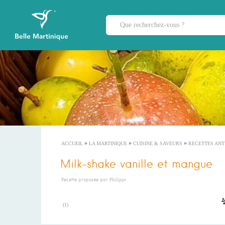
»
»
»
ACCUEIL
LA MARTINIQUE
CUISINE & SAVEURS
RECETTES ANT
Milk-shake vanille et mangue
Recette proposée par
Philippe
(
1
)