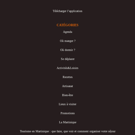
Télécharger l’application
CATÉGORIES
Agenda
Où manger ?
Où dormir ?
Se déplacer
Activités&Loisirs
Recettes
Artisanat
Bien-être
Lieux à visiter
Promotions
La Martinique
Tourisme en Martinique : que faire, que voir et comment organiser votre séjour