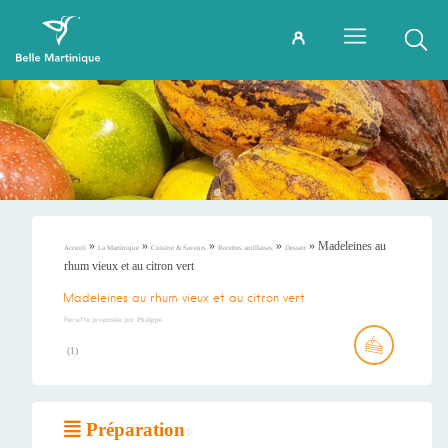
»
»
»
»
»
Madeleines au
Accueil
La Martinique
Cuisine & Saveurs
Recettes antillaises
Dessert
rhum vieux et au citron vert
Madeleines au rhum vieux et au citron vert
Recette proposée par
Philippe
(
1
)
Préparation