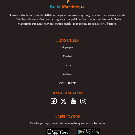
L’agenda des bons plans de BelleMartinique est un agenda qui regroupe tous les événements de
l’île. Pour chaque événement les organisateurs publient leurs soirées sur le site de Belle
Martinique que nous relayons ensuite auprès de la presse, les radios et télévisions.
LIENS UTILES
À propos
Contact
Tarifs
Widgets
CGU / RGPD
RÉSEAUX SOCIAUX
L’APPLICATION
Télécharger l’application de bellemartinique.com sur les stores
appstore
googleplay