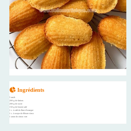
Ingrédients
5 œufs
200 g de farines
200 g de sucre
150 g de beurre salé
1 c. à café de fleur d'oranger
1 c. à soupe de Rhum vieux
1 zeste de citron vert