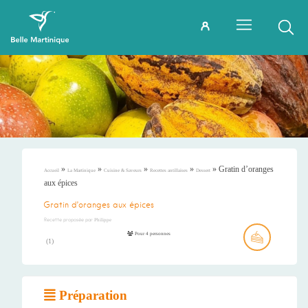
»
»
»
»
»
Gratin d’oranges
Accueil
La Martinique
Cuisine & Saveurs
Recettes antillaises
Dessert
aux épices
Gratin d’oranges aux épices
Recette proposée par
Philippe
Pour 4 personnes
(
1
)
Préparation