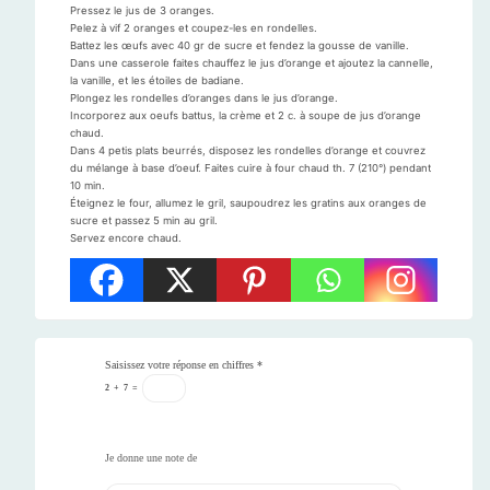
Pressez le jus de 3 oranges.
Pelez à vif 2 oranges et coupez-les en rondelles.
Battez les œufs avec 40 gr de sucre et fendez la gousse de vanille.
Dans une casserole faites chauffez le jus d’orange et ajoutez la cannelle,
la vanille, et les étoiles de badiane.
Plongez les rondelles d’oranges dans le jus d’orange.
Incorporez aux oeufs battus, la crème et 2 c. à soupe de jus d’orange
chaud.
Dans 4 petis plats beurrés, disposez les rondelles d’orange et couvrez
du mélange à base d’oeuf. Faites cuire à four chaud th. 7 (210°) pendant
10 min.
Éteignez le four, allumez le gril, saupoudrez les gratins aux oranges de
sucre et passez 5 min au gril.
Servez encore chaud.
Saisissez votre réponse en chiffres
*
2
+
7
=