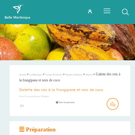
»
»
»
»
»
Galette des rois à
Accueil
La Martinique
Cuisine & Saveurs
Recettes antillaises
Dessert
la frangipane et noix de coco
Galette des rois à la frangipane et noix de coco
Recette proposée par
Philippe
Pour 8 personnes
(
1
)
Préparation