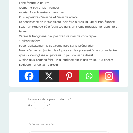
Faire fondre le beurre
Ajouter le sucre, bien remuer
Ajouter 2 œufs entiers, mélanger
Puis la poudre d’amande et l’amande amère
La consistance de la frangipane doit être ni trop liquide ni trop épaisse
Étaler un rond de pâte feuilletée dans un moule préalablement beurré et
fariné
Verser la frangipane. Saupoudrez de noix de coco râpée
Y glisser la fève
Poser délicatement la deuxième pâte sur la préparation
Bien refermer en jointant les 2 pâtes en les pressant l’une contre l’autre
après y avoir glissé au pinceau un peu de jaune d’œuf.
A l’aide d’un couteau faire un quadrillage sur la galette pour le décors
Badigeonner de jaune d’œuf
Saisissez votre réponse en chiffres
*
6
+
=
7