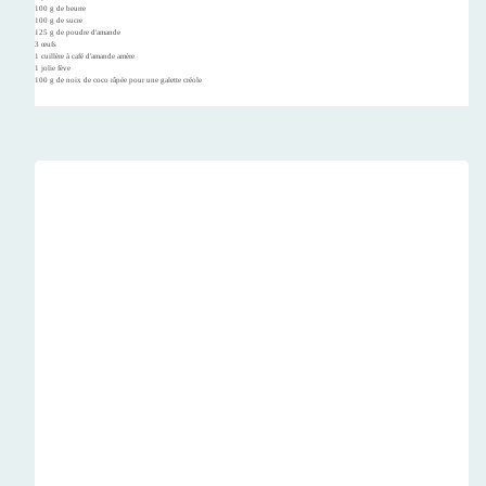
100 g de beurre
100 g de sucre
125 g de poudre d'amande
3 œufs
1 cuillère à café d'amande amère
1 jolie fève
100 g de noix de coco râpée pour une galette créole