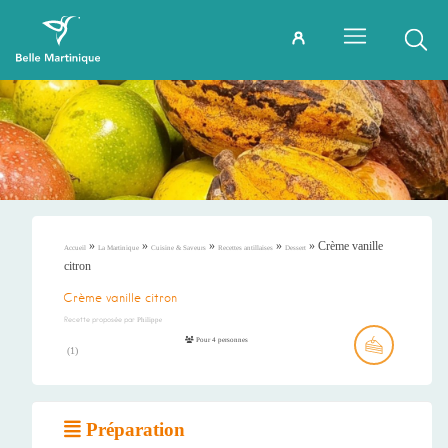
»
»
»
»
»
Crème vanille
Accueil
La Martinique
Cuisine & Saveurs
Recettes antillaises
Dessert
citron
Crème vanille citron
Recette proposée par
Philippe
Pour 4 personnes
(
1
)
Préparation