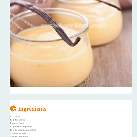
Ingrédients
30 cl de lait
20 g de Maïzena
3 jaunes d’œufs
80 g de sucre en poudre
20 cl de crème liquide entière
1 citron non traité
1 gousse de vanille.