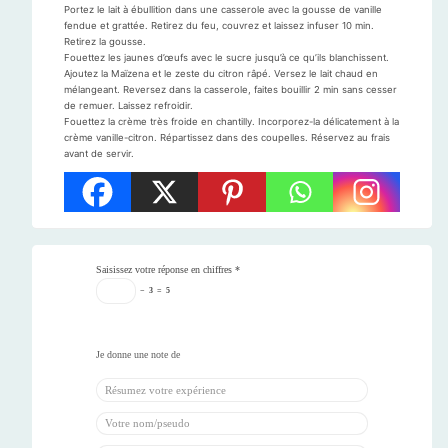
Portez le lait à ébullition dans une casserole avec la gousse de vanille
fendue et grattée. Retirez du feu, couvrez et laissez infuser 10 min.
Retirez la gousse.
Fouettez les jaunes d’œufs avec le sucre jusqu’à ce qu’ils blanchissent.
Ajoutez la Maïzena et le zeste du citron râpé. Versez le lait chaud en
mélangeant. Reversez dans la casserole, faites bouillir 2 min sans cesser
de remuer. Laissez refroidir.
Fouettez la crème très froide en chantilly. Incorporez-la délicatement à la
crème vanille-citron. Répartissez dans des coupelles. Réservez au frais
avant de servir.
Saisissez votre réponse en chiffres
*
−
3
=
5