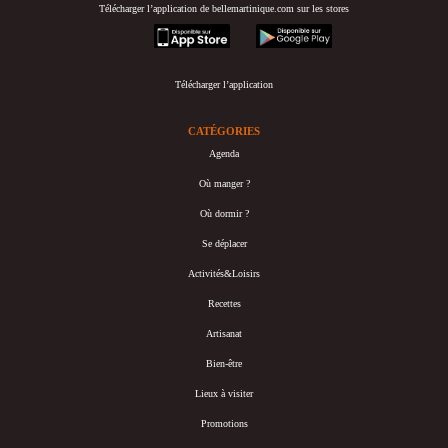
Télécharger l’application de bellemartinique.com sur les stores
appstore
googleplay
Télécharger l’application
CATÉGORIES
Agenda
Où manger ?
Où dormir ?
Se déplacer
Activités&Loisirs
Recettes
Artisanat
Bien-être
Lieux à visiter
Promotions