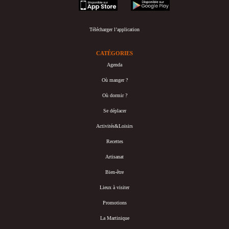
appstore
googleplay
Télécharger l’application
CATÉGORIES
Agenda
Où manger ?
Où dormir ?
Se déplacer
Activités&Loisirs
Recettes
Artisanat
Bien-être
Lieux à visiter
Promotions
La Martinique