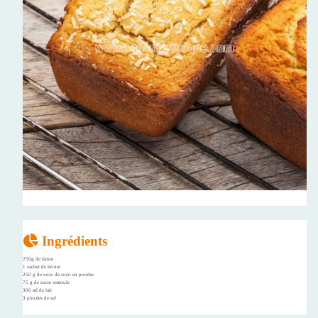
Ingrédients
250g de farine
1 sachet de levure
250 g de noix de coco en poudre
75 g de sucre semoule
300 ml de lait
3 pincées de sel