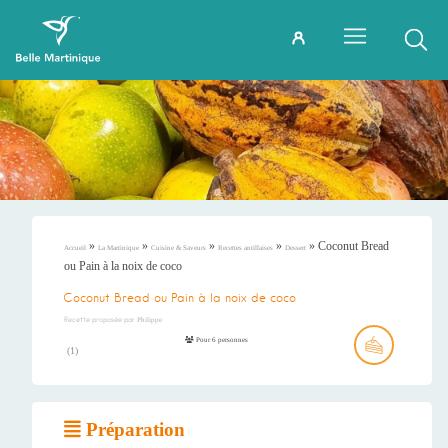
»
»
»
»
»
Coconut Bread
Accueil
La Martinique
Cuisine & Saveurs
Recettes antillaises
Dessert
ou Pain à la noix de coco
Coconut Bread ou Pain à la noix de coco
Recette proposée par
Philippe
Pour 6 personnes
(
1
)
Préparation