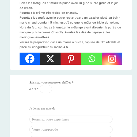
Pelez les mangues et mixez la pulpe avec 70 g de sucre glace et le jus
de citron.
Fouettez la crème très froide en chantilly.
Fouettez les œufs avec le sucre restant dans un saladier placé au bain-
marie chaud pendant 5 min, jusqu’à ce que le mélange triple de volume.
Hors du feu, continuez à fouetter le mélange avant d’ajouter la purée de
mangue puis la crème Chantilly. Ajoutez les dés de papaye et les
meringues émiettées.
Versez la préparation dans un moule à bûche, tapissé de film étirable et
placé au congélateur au moins 4 h.
Saisissez votre réponse en chiffres
*
2
+
6
=