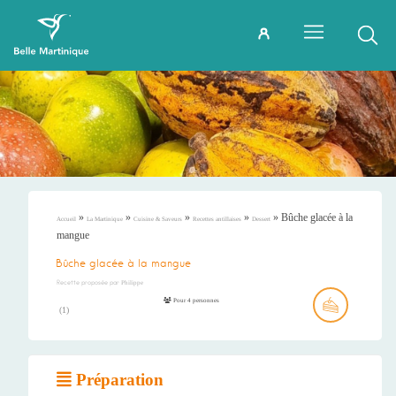
»
»
»
»
»
Bûche glacée à la
Accueil
La Martinique
Cuisine & Saveurs
Recettes antillaises
Dessert
mangue
Bûche glacée à la mangue
Recette proposée par
Philippe
Pour 4 personnes
(
1
)
Préparation