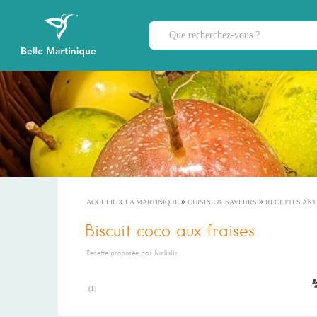
»
»
»
ACCUEIL
LA MARTINIQUE
CUISINE & SAVEURS
RECETTES ANT
Biscuit coco aux fraises
Recette proposée par
Nathalie
(
1
)