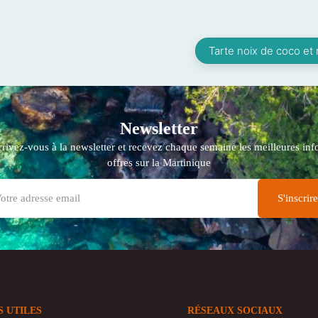
Tarte noix de coco et
Newsletter
crivez-vous à la newsletter et recevez chaque semaine les meilleures info
offres sur la Martinique
S UTILES
RÉSEAUX SOCIAUX