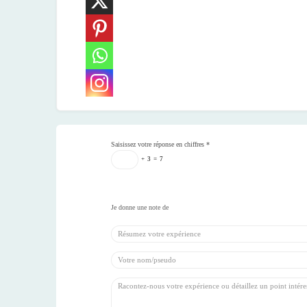
Saisissez votre réponse en chiffres
*
+
3
=
7