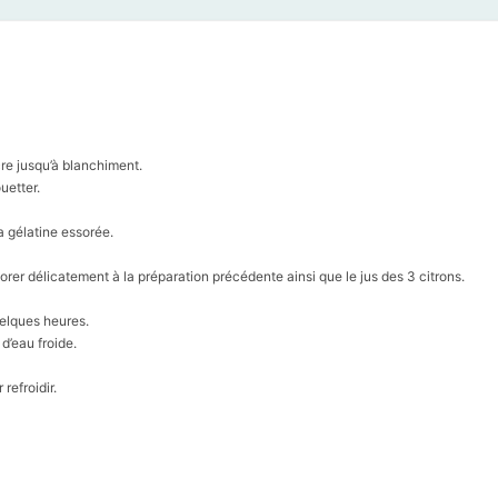
re jusqu’à blanchiment.
ouetter.
la gélatine essorée.
rporer délicatement à la préparation précédente ainsi que le jus des 3 citrons.
uelques heures.
d’eau froide.
refroidir.