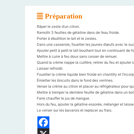
Préparation
Râper le zeste d’un citron.
Ramollir 3 feuilles de gélatine dans de l’eau froide.
Porter à ébullition le lait et le zestes.
Dans une casserole, fouetter les jaunes d’œufs avec le suc
Ajouter petit à petit le lait bouillant tout en continuant de f
Mettre à cuire à feu doux sans cesser de remuer.
Quand la crème nappe la cuillère, retirer du feu et ajouter 
Laisser refroidir.
Fouetter la crème liquide bien froide en chantilly et l’inco
Émietter les biscuits dans le fond des verrines.
Verser la crème au citron et placer au réfrigérateur pour q
Mettre à tremper la dernière feuille de gélatine dans un bol 
Faire chauffer le jus de mangue.
Hors du feu, ajouter la gélatine essorée, mélanger et laisser 
Le verser sur les bavarois et replacer au frais.