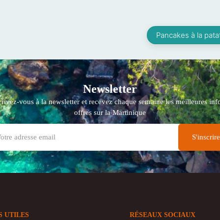
Pancakes à la pat
Newsletter
crivez-vous à la newsletter et recevez chaque semaine les meilleures info
offres sur la Martinique
S UTILES
RÉSEAUX SOCIAUX