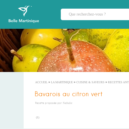
»
»
»
ACCUEIL
LA MARTINIQUE
CUISINE & SAVEURS
RECETTES ANT
Bavarois au citron vert
Recette proposée par
Nathalie
(
1
)