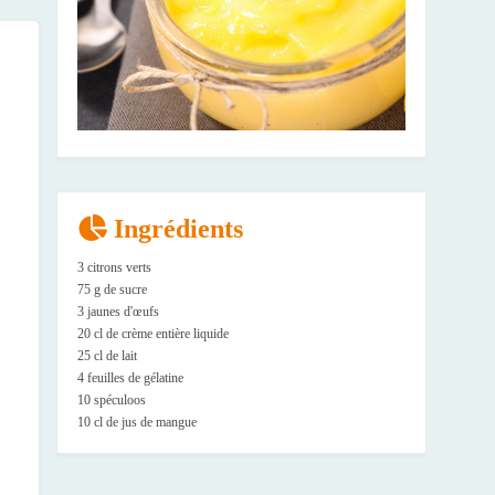
Ingrédients
3 citrons verts
75 g de sucre
3 jaunes d'œufs
20 cl de crème entière liquide
25 cl de lait
4 feuilles de gélatine
10 spéculoos
10 cl de jus de mangue