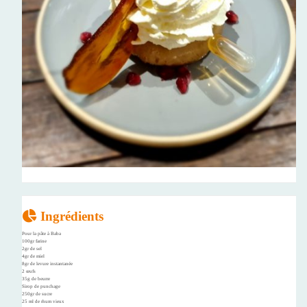
Ingrédients
Pour la pâte à Baba
100gr farine
2gr de sel
4gr de miel
8gr de levure instantanée
2 œufs
35g de beurre
Sirop de punchage
250gr de sucre
25 ml de rhum vieux