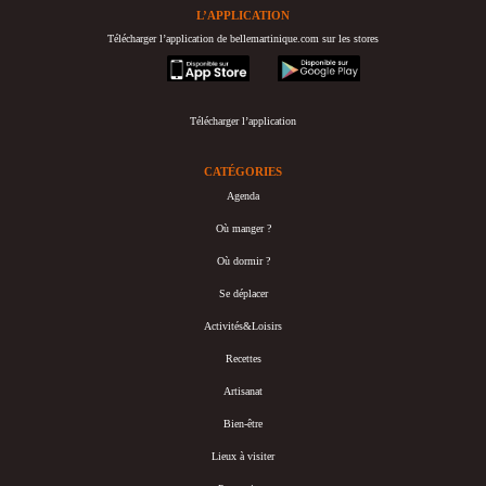
L’APPLICATION
Télécharger l’application de bellemartinique.com sur les stores
appstore
googleplay
Télécharger l’application
CATÉGORIES
Agenda
Où manger ?
Où dormir ?
Se déplacer
Activités&Loisirs
Recettes
Artisanat
Bien-être
Lieux à visiter