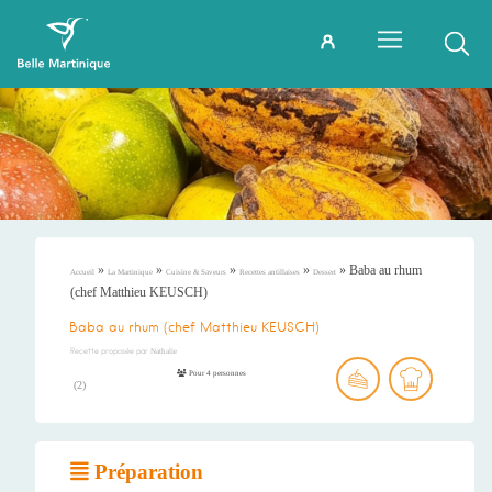
»
»
»
»
»
Baba au rhum
Accueil
La Martinique
Cuisine & Saveurs
Recettes antillaises
Dessert
(chef Matthieu KEUSCH)
Baba au rhum (chef Matthieu KEUSCH)
Recette proposée par
Nathalie
Pour 4 personnes
(
2
)
Préparation