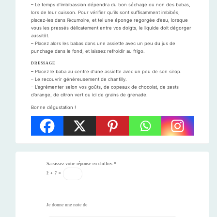
– Le temps d’imbibassion dépendra du bon séchage ou non des babas,
lors de leur cuisson. Pour vérifier qu’ils sont suffisamment imbibés,
placez-les dans l’écumoire, et tel une éponge regorgée d’eau, lorsque
vous les pressés délicatement entre vos doigts, le liquide doit dégorger
aussitôt.
– Placez alors les babas dans une assiette avec un peu du jus de
punchage dans le fond, et laissez refroidir au frigo.
DRESSAGE
– Placez le baba au centre d’une assiette avec un peu de son sirop.
– Le recouvrir généreusement de chantilly.
– L’agrémenter selon vos goûts, de copeaux de chocolat, de zests
d’orange, de citron vert ou ici de grains de grenade.
Bonne dégustation !
Saisissez votre réponse en chiffres
*
2
+
7
=