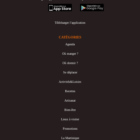
appstore
googleplay
Télécharger l’application
CATÉGORIES
Agenda
Où manger ?
Où dormir ?
Se déplacer
Activités&Loisirs
Recettes
Artisanat
Bien-être
Lieux à visiter
Promotions
La Martinique