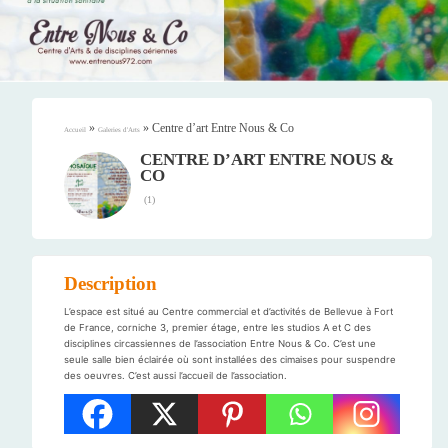
»
»
Centre d’art Entre Nous & Co
Accueil
Galeries d'Arts
CENTRE D’ART ENTRE NOUS &
CO
(
1
)
Description
L’espace est situé au Centre commercial et d’activités de Bellevue à Fort
de France, corniche 3, premier étage, entre les studios A et C des
disciplines circassiennes de l’association Entre Nous & Co. C’est une
seule salle bien éclairée où sont installées des cimaises pour suspendre
des oeuvres. C’est aussi l’accueil de l’association.