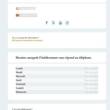
Non renseigné
Contactez-nous
Faceb
Twitt
Youtu
Instag
ook
er
be
ram
Il vous manque des informations ?
Contactez le propriétaire maintenant.
Horaires auxquels l'établissement vous répond au téléphone.
Lundi
Non renseigné
Mardi
Non renseigné
Mercredi
Non renseigné
Jeudi
Non renseigné
Vendredi
Non renseigné
Samedi
Non renseigné
Dimanche
Non renseigné
C'est votre établissement ?