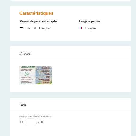
Caractéristiques
Moyens de paiement acceptés
Langues parlées
CB
Chèque
Français
Photos
Avis
Saisissez votre réponse en chiffres
*
3
+
=
10