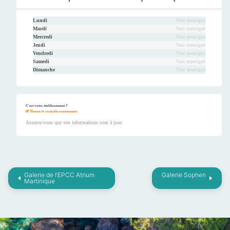
Lundi
Non renseigné
Mardi
Non renseigné
Mercredi
Non renseigné
Jeudi
Non renseigné
Vendredi
Non renseigné
Samedi
Non renseigné
Dimanche
Non renseigné
C'est votre établissement ?
Prenez le contrôle maintenant.
Assurez-vous que vos informations sont à jour.
Galerie de l’EPCC Atrium
Galerie Sophen
Martinique