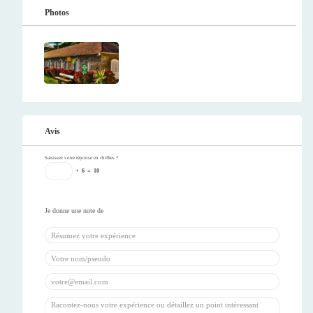
Photos
Avis
Saisissez votre réponse en chiffres
*
+
6
=
10