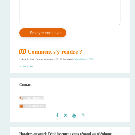
Comment s'y rendre ?
194 rue du Pavé - Quartier Saint-Jacques 97230 Sainte-Marie
Sainte-Marie – 97230
Voir la carte
Contact
Non renseigné
Contactez-nous
Faceb
Twitt
Youtu
Instag
ook
er
be
ram
Horaires auxquels l'établissement vous répond au téléphone.