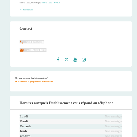
Sainte-Luce, Martinique
Sainte-Luce – 97228
Voir la carte
Contact
Non renseigné
Contactez-nous
Faceb
Twitt
Youtu
Instag
ook
er
be
ram
Il vous manque des informations ?
Contactez le propriétaire maintenant.
Horaires auxquels l'établissement vous répond au téléphone.
Lundi
Non renseigné
Mardi
Non renseigné
Mercredi
Non renseigné
Jeudi
Non renseigné
Vendredi
Non renseigné