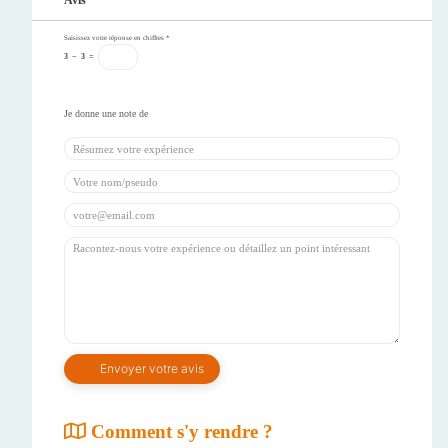
Saisissez votre réponse en chiffres
*
3
−
3
=
Comment s'y rendre ?