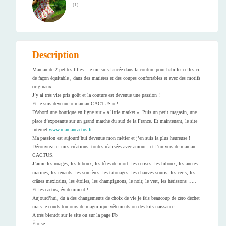
(
1
)
Description
Maman de 2 petites filles , je me suis lancée dans la couture pour habiller celles ci
de façon équitable , dans des matières et des coupes confortables et avec des motifs
originaux .
J’y ai très vite pris goût et la couture est devenue une passion !
Et je suis devenue « maman CACTUS » !
D’abord une boutique en ligne sur « a little market ». Puis un petit magasin, une
place d’exposante sur un grand marché du sud de la France. Et maintenant, le site
internet
www.mamancactus.fr
.
Ma passion est aujourd’hui devenue mon métier et j’en suis la plus heureuse !
Découvrez ici mes créations, toutes réalisées avec amour , et l’univers de maman
CACTUS.
J’aime les nuages, les hiboux, les têtes de mort, les cerises, les hiboux, les ancres
marines, les renards, les sorcières, les tatouages, les chauves souris, les cerfs, les
crânes mexicains, les étoiles, les champignons, le noir, le vert, les hérissons …..
Et les cactus, évidemment !
Aujourd’hui, du à des changements de choix de vie je fais beaucoup de zéro déchet
mais je couds toujours de magnifique vêtements ou des kits naissance…
A très bientôt sur le site ou sur la page Fb
Éloïse