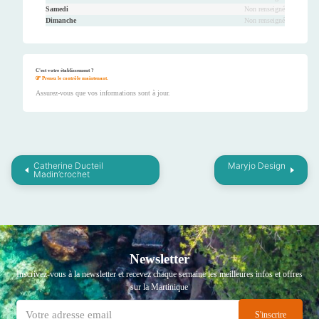
Samedi
Non renseigné
Dimanche
Non renseigné
C'est votre établissement ?
Prenez le contrôle maintenant.
Assurez-vous que vos informations sont à jour.
Catherine Ducteil
Maryjo Design
Madin’crochet
Newsletter
Inscrivez-vous à la newsletter et recevez chaque semaine les meilleures infos et offres
sur la Martinique