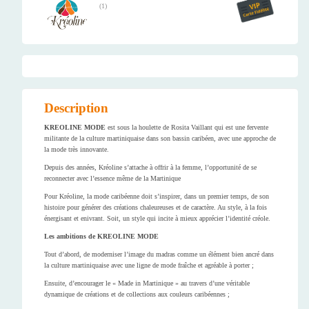
(
1
)
Description
KREOLINE MODE
est sous la houlette de Rosita Vaillant qui est une fervente
militante de la culture martiniquaise dans son bassin caribéen, avec une approche de
la mode très innovante.
Depuis des années, Kréoline s’attache à offrir à la femme, l’opportunité de se
reconnecter avec l’essence même de la Martinique
Pour Kréoline, la mode caribéenne doit s’inspirer, dans un premier temps, de son
histoire pour générer des créations chaleureuses et de caractère. Au style, à la fois
énergisant et enivrant. Soit, un style qui incite à mieux apprécier l’identité créole.
Les ambitions de KREOLINE MODE
Tout d’abord, de moderniser l’image du madras comme un élément bien ancré dans
la culture martiniquaise avec une ligne de mode fraîche et agréable à porter ;
Ensuite, d’encourager le « Made in Martinique » au travers d’une véritable
dynamique de créations et de collections aux couleurs caribéennes ;