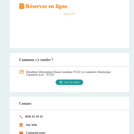
Réservez en ligne
Jusqu'à -20%
Comment s'y rendre ?
Résidence Rhizophore Basse Gondeau 97232 Le Lamentin Martinique
Lamentin (Le) – 97232
Voir la carte
Contact
0696 83 49 43
Site Web
Contactez-nous