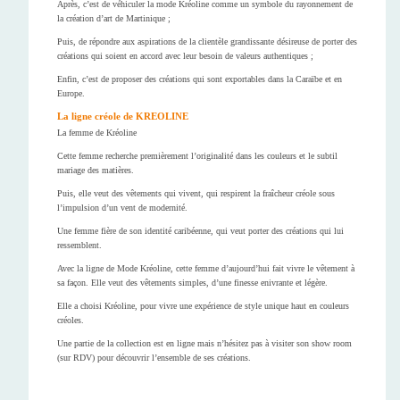
Après, c’est de véhiculer la mode Kréoline comme un symbole du rayonnement de
la création d’art de Martinique ;
Puis, de répondre aux aspirations de la clientèle grandissante désireuse de porter des
créations qui soient en accord avec leur besoin de valeurs authentiques ;
Enfin, c’est de proposer des créations qui sont exportables dans la Caraïbe et en
Europe.
La ligne créole de KREOLINE
La femme de Kréoline
Cette femme recherche premièrement l’originalité dans les couleurs et le subtil
mariage des matières.
Puis, elle veut des vêtements qui vivent, qui respirent la fraîcheur créole sous
l’impulsion d’un vent de modernité.
Une femme fière de son identité caribéenne, qui veut porter des créations qui lui
ressemblent.
Avec la ligne de Mode Kréoline, cette femme d’aujourd’hui fait vivre le vêtement à
sa façon. Elle veut des vêtements simples, d’une finesse enivrante et légère.
Elle a choisi Kréoline, pour vivre une expérience de style unique haut en couleurs
créoles.
U
ne partie de la collection est en ligne mais n’hésitez pas à visiter son show room
(sur RDV) pour découvrir l’ensemble de ses créations.