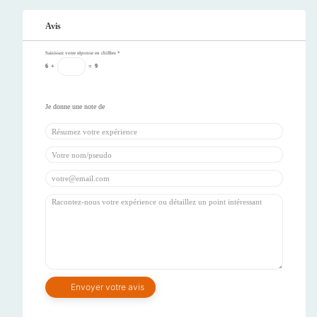
Avis
Saisissez votre réponse en chiffres
*
6
+
=
9