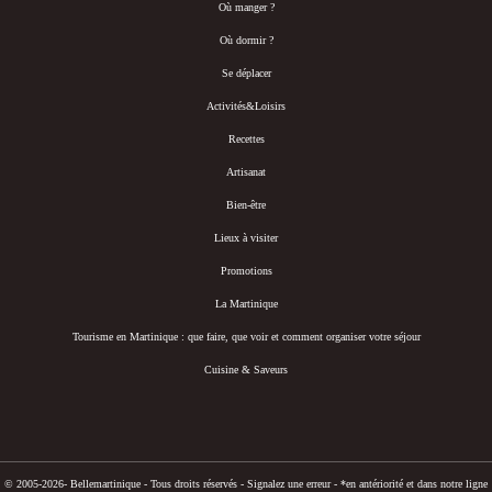
Où manger ?
Où dormir ?
Se déplacer
Activités&Loisirs
Recettes
Artisanat
Bien-être
Lieux à visiter
Promotions
La Martinique
Tourisme en Martinique : que faire, que voir et comment organiser votre séjour
Cuisine & Saveurs
© 2005-2026- Bellemartinique - Tous droits réservés -
Signalez une erreur
-
*en antériorité et dans notre ligne