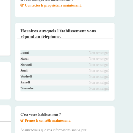
Contactez le propriétaire maintenant.
Horaires auxquels l'établissement vous
répond au téléphone.
Non renseigné
Lundi
Non renseigné
Mardi
Non renseigné
Mercredi
Non renseigné
Jeudi
Non renseigné
Vendredi
Non renseigné
Samedi
Non renseigné
Dimanche
C'est votre établissement ?
Prenez le contrôle maintenant.
Assurez-vous que vos informations sont à jour.