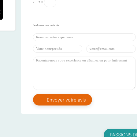
7
−
7
=
PASSIONS D