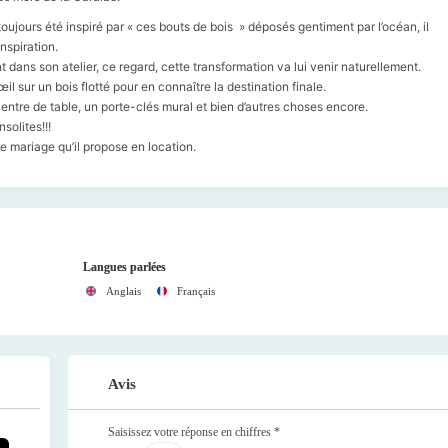
oujours été inspiré par « ces bouts de bois » déposés gentiment par l’océan, il
nspiration.
t dans son atelier, ce regard, cette transformation va lui venir naturellement.
’œil sur un bois flotté pour en connaître la destination finale.
ntre de table, un porte-clés mural et bien d’autres choses encore.
solites!!!
 mariage qu’il propose en location.
Langues parlées
Anglais
Français
Avis
Saisissez votre réponse en chiffres
*