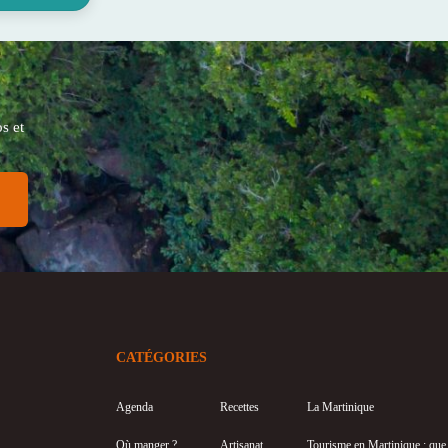
s et
CATÉGORIES
Agenda
Recettes
La Martinique
Où manger ?
Artisanat
Tourisme en Martinique : que f