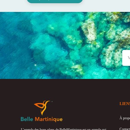
Ins
LIEN
À prop
Contact
L’agenda des bons plans de BelleMartinique est un agenda qui