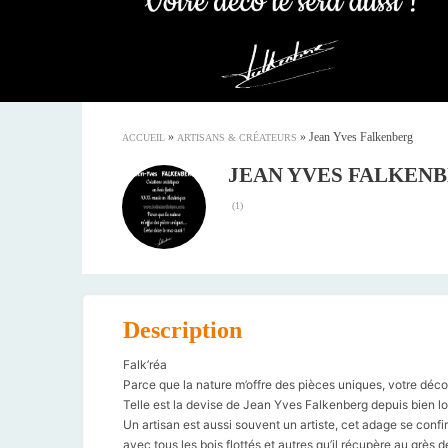
»
»
Jean Yves Falkenberg
ACCUEIL
ARTISANS & CRÉATEURS
JEAN YVES FALKEN
(
1
)
Description
Falk’réa
Parce que la nature m’offre des pièces uniques, votre déco l
Telle est la devise de Jean Yves Falkenberg depuis bien l
Un artisan est aussi souvent un artiste, cet adage se conf
avec tous les bois flottés et autres qu’il récupère au grès 