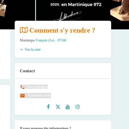
Comment s'y rendre ?
Martinique
François (Le) – 97240
Voir la carte
Contact
Non renseigné
Contactez-nous
Faceb
Twitte
Youtu
Instag
ook
r
be
ram
Il vous manque des informations ?