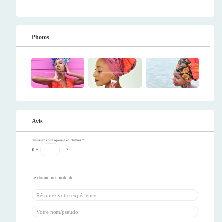
Photos
Avis
Saisissez votre réponse en chiffres
*
8
−
=
7