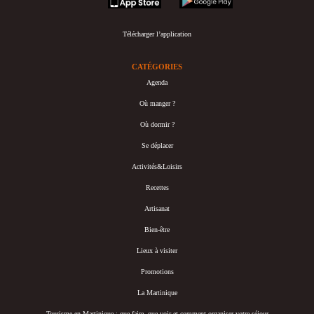
Télécharger l’application
CATÉGORIES
Agenda
Où manger ?
Où dormir ?
Se déplacer
Activités&Loisirs
Recettes
Artisanat
Bien-être
Lieux à visiter
Promotions
La Martinique
Tourisme en Martinique : que faire, que voir et comment organiser votre séjour