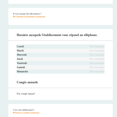
Faceb
Twitt
Youtu
Instag
ook
er
be
ram
Il vous manque des informations ?
Contactez le propriétaire maintenant.
Horaires auxquels l'établissement vous répond au téléphone.
Lundi
Non renseigné
Mardi
Non renseigné
Mercredi
Non renseigné
Jeudi
Non renseigné
Vendredi
Non renseigné
Samedi
Non renseigné
Dimanche
Non renseigné
Congés annuels
Pas congé annuel
C'est votre établissement ?
Prenez le contrôle maintenant.