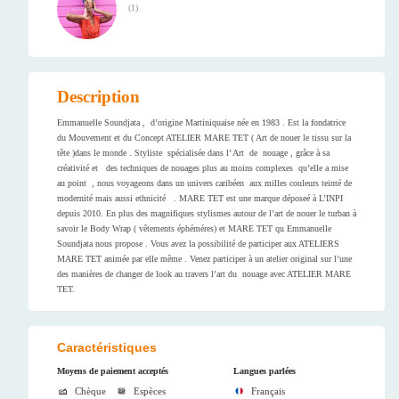
(
1
)
Description
Emmanuelle Soundjata , d’origine Martiniquaise née en 1983 . Est la fondatrice
du Mouvement et du Concept ATELIER MARE TET ( Art de nouer le tissu sur la
tête )dans le monde . Styliste spécialisée dans l’ Art de nouage , grâce à sa
créativité et des techniques de nouages plus au moins complexes qu’elle a mise
au point , nous voyageons dans un univers caribéen aux milles couleurs teinté de
modernité mais aussi ethnicité . MARE TET est une marque déposeé à L’INPI
depuis 2010. En plus des magnifiques stylismes autour de l’art de nouer le turban à
savoir le Body Wrap ( vêtements éphéméres) et MARE TET qu Emmanuelle
Soundjata nous propose . Vous avez la possibilité de participer aux ATELIERS
MARE TET animée par elle même . Venez participer à un atelier original sur l’une
des manières de changer de look au travers l’art du nouage avec ATELIER MARE
TET.
Caractéristiques
Moyens de paiement acceptés
Langues parlées
Chèque
Espèces
Français