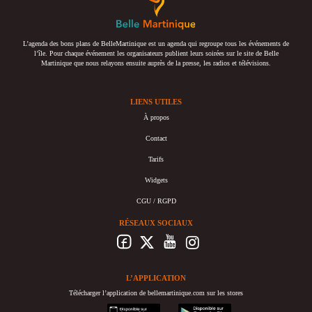
L’agenda des bons plans de BelleMartinique est un agenda qui regroupe tous les événements de
l’île. Pour chaque événement les organisateurs publient leurs soirées sur le site de Belle
Martinique que nous relayons ensuite auprès de la presse, les radios et télévisions.
LIENS UTILES
À propos
Contact
Tarifs
Widgets
CGU / RGPD
RÉSEAUX SOCIAUX
L’APPLICATION
Télécharger l’application de bellemartinique.com sur les stores
appstore
googleplay