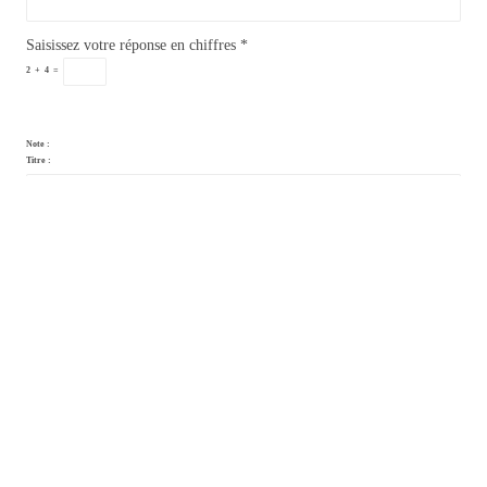
Saisissez votre réponse en chiffres
*
2
+
4
=
Note :
Titre :