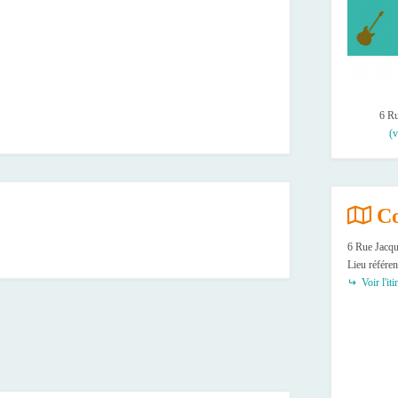
6 Ru
(v
Co
6 Rue Jacqu
Lieu référen
Voir l'iti