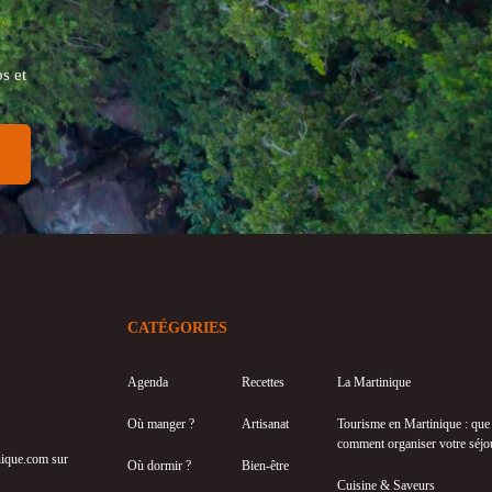
s et
CATÉGORIES
Agenda
Recettes
La Martinique
Où manger ?
Artisanat
Tourisme en Martinique : que f
comment organiser votre séjo
inique.com sur
Où dormir ?
Bien-être
Cuisine & Saveurs