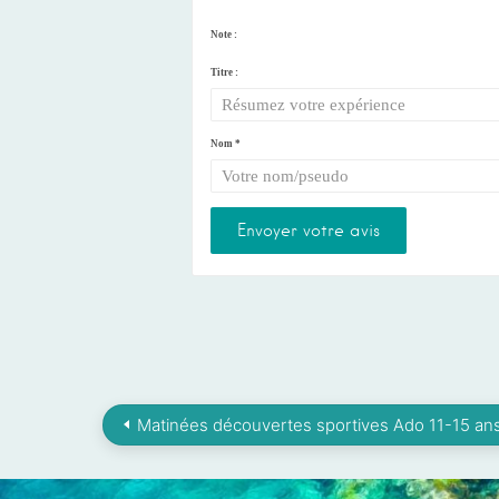
Note :
Titre :
Nom
*
Matinées découvertes sportives Ado 11-15 an