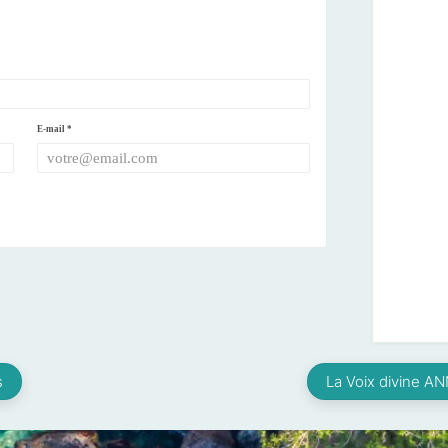
E-mail
*
s
La Voix divine A