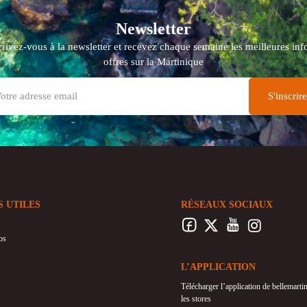
Newsletter
crivez-vous à la newsletter et recevez chaque semaine les meilleures info
offres sur la Martinique
S UTILES
RÉSEAUX SOCIAUX
os
L’APPLICATION
Télécharger l’application de bellemart
les stores