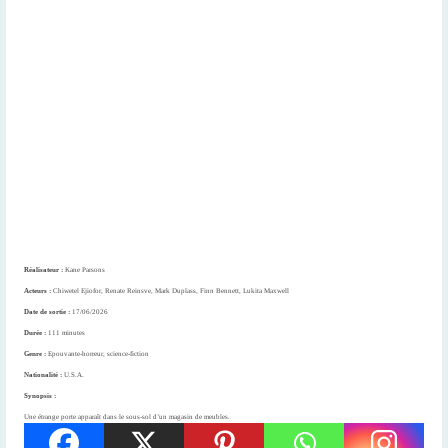
Réalisateur :
Kane Parsons
Acteurs :
Chiwetel Ejiofor, Renate Reinsve, Mark Duplass, Finn Bennett, Lukita Maxwell
Date de sortie :
17/06/2026
Durée :
111 minutes
Genre :
Epouvante-horreur, science-fiction
Nationalité :
U.S.A.
Synopsis :
Une étrange porte apparaît dans le sous-sol d’un magasin de meubles.