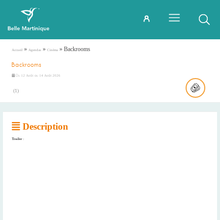
»
»
»
Backrooms
Accueil
Agendas
Cinéma
Backrooms
Du
au
12 Août
14 Août 2026
(
1
)
Description
Trailer
: