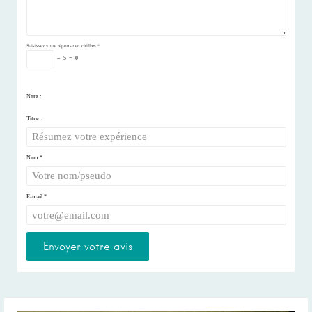
Saisissez votre réponse en chiffres
*
−
5
=
0
Note :
Titre :
Nom
*
E-mail
*