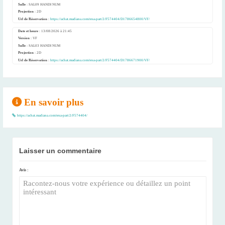
Salle
: SAL09 HANDI NUM
Projection
: 2D
Url de Réservation
:
https://achat.madiana.com/resa-part/2/F574404/D1786654800/VF/
Date et heure
: 13/08/2026 à 21:45
Version
: VF
Salle
: SAL03 HANDI NUM
Projection
: 2D
Url de Réservation
:
https://achat.madiana.com/resa-part/2/F574404/D1786671900/VF/
En savoir plus
https://achat.madiana.com/resa-part/2/F574404/
Laisser un commentaire
Avis :