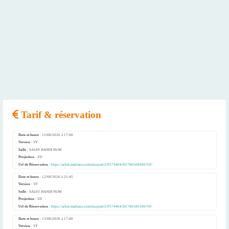
Tarif & réservation
Date et heure
: 12/08/2026 à 17:00
Version
: VF
Salle
: SAL09 HANDI NUM
Projection
: 2D
Url de Réservation
:
https://achat.madiana.com/resa-part/2/F574404/D1786568400/VF/
Date et heure
: 12/08/2026 à 21:45
Version
: VF
Salle
: SAL03 HANDI NUM
Projection
: 2D
Url de Réservation
:
https://achat.madiana.com/resa-part/2/F574404/D1786585500/VF/
Date et heure
: 13/08/2026 à 17:00
Version
: VF