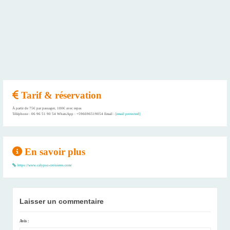
Tarif & réservation
À partir de 75€ par passager, 100€ avec repas
Téléphone : 06 96 51 90 54 WhatsApp : +596696519054 Email :
[email protected]
En savoir plus
https://www.calypso-croisieres.com/
Laisser un commentaire
Avis :