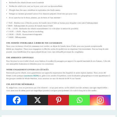
Recherche des cétacés durant toute la matinée
Profiter du soleil et du vent sur le pont, avec une vue époustouflante
Plongée dans des eaux cristallines et exploration des fonds marins
Partager un moment gourmand autour d’un déjeuner
préparés à bord rien que pour vous
Et un open-bar sur le rhum, planteur, jus de fruits et l’eau minérale !
✓ 7h45 : Rendez-vous à 50m du ponton de Grande Anse d’Arlet au bureau pour récupérer votre carte d’embarquement
✓ 8h00 : Embarquement du ponton de Grande Anse d’Arlet
✓ 9h – 11h30 : Recherche des cétacés essentiellement à la voile (dans la mesure du possible)
✓ 11h30 – 13h30 : Repas à bord et snorkeling
✓ 13h30 – 15h30 : Ecotourisme et baignades
✓ 16h00 : Débarquement
UNE JOURNÉE INOUBLIABLE À BORD DE NOS CATAMARANS
Nous vous inviterons à bord de catamarans tout confort, au départ de
Grande Anse d’Arlet
, pour une journée exceptionnelle
dédiée
aux dauphins
! Nous nous engageons à offrir
des sorties de qualité tout en respectant l’environnement.
Tout au long de cette
journée, vous bénéficierez d’un
repas préparé devant vous
, sans réchauffé provenant du congélateur.
UNE AMBIANCE CONVIVIALE
Pour favoriser la convivialité à bord,
nous limitons le nombre de passagers
par rapport à la capacité maximale de nos bateaux. Cela crée
une
atmosphère chaleureuse et détendue
pour vos excursions.
NOTRE ENGAGEMENT ENVERS LES CÉTACÉS
Passionnés par les cétacés
, nous garantissons une approche
respectueuse des dauphins
et
autres espèces marines
. Nous avons été
formés à cette pratique
(
sanctuaire AGOA
)
et, grâce à nos années d’expérience, notre localisation géographique et notre appartenance à
des groupes certifiés de
Whale Watchers
, nous assurons un
taux de réussite de 80 %
sur l’année
.
UNE AVENTURE MÉMORABLE
Si, malgré tout, nous ne parvenons pas à les observer – ce qui peut arriver, car les cétacés sont
des animaux sauvages imprévisibles
–
vous aurez tout de même passé une
magnifique journée
à naviguer principalement
à la voile le long de la côte caraïbe
.