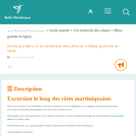
»
»
»
Sortie journée « A la recherche des cétacés » (Résa
Accueil
Agendas
Autres événements
gratuite en ligne)
Sortie journée « A la recherche des cétacés » (Résa gratuite en
ligne)
Du
au
17 Jan
01 Jan 2100
(
1
)
Description
Excursion le long des côtes martiniquaises
Nous vous invitons à une merveilleuse aventure le long des côtes de la Martinique, en compagnie de passionnés de la mer.
Cette sortie se déroulera principalement à la voile, pour le plaisir de tous.
Notre équipe sera à votre disposition tout au long de la journée et se fera un plaisir de partager ses connaissances sur
nos cousins
cétacés
et le milieu marin.
Entre février et mai, vous aurez peut-être l’occasion d’apercevoir des baleines et leurs baleineaux.
Au programme de la journée :