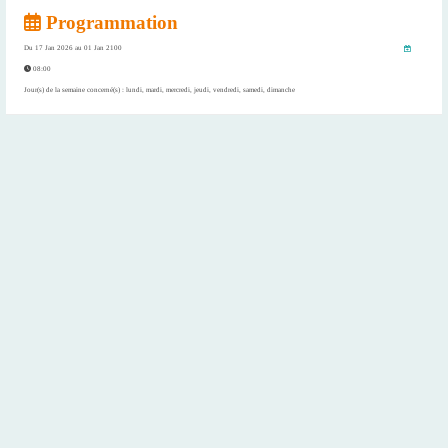
Programmation
Du
17 Jan 2026
au
01 Jan 2100
08:00
Jour(s) de la semaine concerné(s) : lundi, mardi, mercredi, jeudi, vendredi, samedi, dimanche