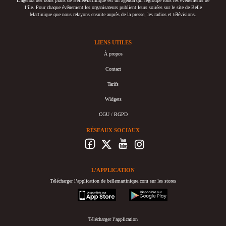
L’agenda des bons plans de BelleMartinique est un agenda qui regroupe tous les événements de
l’île. Pour chaque événement les organisateurs publient leurs soirées sur le site de Belle
Martinique que nous relayons ensuite auprès de la presse, les radios et télévisions.
LIENS UTILES
À propos
Contact
Tarifs
Widgets
CGU / RGPD
RÉSEAUX SOCIAUX
L’APPLICATION
Télécharger l’application de bellemartinique.com sur les stores
appstore
googleplay
Télécharger l’application