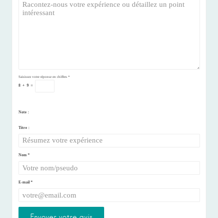
Saisissez votre réponse en chiffres
*
8
+
9
=
Note :
Titre :
Nom
*
E-mail
*