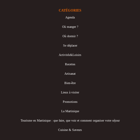
CATÉGORIES
Agenda
Où manger ?
Où dormir ?
Se déplacer
Activités&Loisirs
Recettes
Artisanat
Bien-être
Lieux à visiter
Promotions
La Martinique
Tourisme en Martinique : que faire, que voir et comment organiser votre séjour
Cuisine & Saveurs