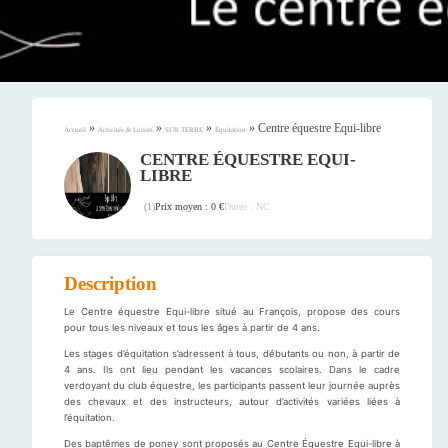
»
»
»
»
Centre équestre Equi-libre
Accueil
Activités & Loisirs
SUR TERRE
Équitation
CENTRE ÉQUESTRE EQUI-
LIBRE
Prix moyen : 0 €
Durée : NC
(
1
)
Description
Le Centre équestre Equi-libre situé au François, propose des cours
pour tous les niveaux et tous les âges à partir de 4 ans.
Les stages d’équitation s’adressent à tous, débutants ou non, à partir de
4 ans. Ils ont lieu pendant les vacances scolaires. Dans le cadre
verdoyant du club équestre, les participants passent leur journée auprès
des chevaux et des instructeurs, autour d’activités variées liées à
l’équitation.
Des baptêmes de poney sont proposés au Centre Équestre Equi-libre à