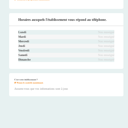
Horaires auxquels l'établissement vous répond au téléphone.
Lundi
Non renseigné
Mardi
Non renseigné
Mercredi
Non renseigné
Jeudi
Non renseigné
Vendredi
Non renseigné
Samedi
Non renseigné
Dimanche
Non renseigné
C'est votre établissement ?
Prenez le contrôle maintenant.
Assurez-vous que vos informations sont à jour.