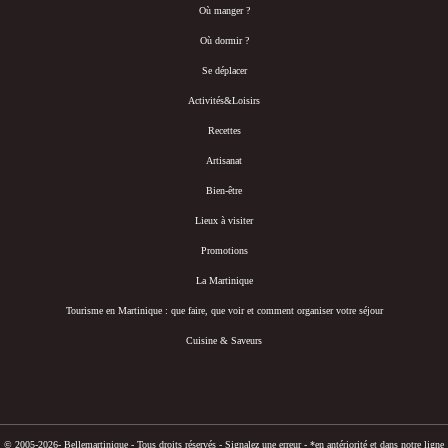
Où manger ?
Où dormir ?
Se déplacer
Activités&Loisirs
Recettes
Artisanat
Bien-être
Lieux à visiter
Promotions
La Martinique
Tourisme en Martinique : que faire, que voir et comment organiser votre séjour
Cuisine & Saveurs
© 2005-2026- Bellemartinique - Tous droits réservés -
Signalez une erreur
-
*en antériorité et dans notre ligne