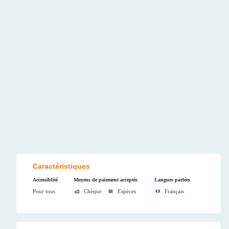
Caractéristiques
Accessiblité
Moyens de paiement acceptés
Langues parlées
Pour tous
Chèque
Espèces
Français