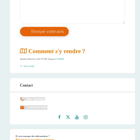
Comment s'y rendre ?
Quartier Réunion Sud 97240 François
CAESM
Voir la carte
Contact
Non renseigné
Contactez-nous
Faceb
Twitt
Youtu
Instag
ook
er
be
ram
Il vous manque des informations ?
Contactez le propriétaire maintenant.