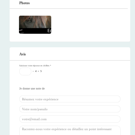
Photos
Avis
Saisissez votre réponse en chiffres
*
−
4
=
5