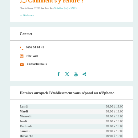
Comment s'y rendre ?
Chemin Rateau 97229 Les Trois Ilets
Trois-Îlets (Les) – 97229
Voir la carte
Contact
0696 94 64 41
Site Web
Contactez-nous
Faceb
Twitt
Youtu
Instag
ook
er
be
ram
Horaires auxquels l'établissement vous répond au téléphone.
Lundi
09:00 à 16:00
Mardi
09:00 à 16:00
Mercredi
09:00 à 16:00
Jeudi
09:00 à 16:00
Vendredi
09:00 à 16:00
Samedi
09:00 à 16:00
Dimanche
09:00 à 16:00