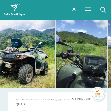
»
»
»
»
MARTINIQUE
Accueil
Activités & Loisirs
SUR TERRE
Buggy, Quad & Trial
QUAD