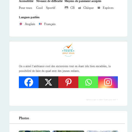
Accessiblité
Niveaux de difficulté
Moyens de paiement acceptés
Pour tous
Cool
Sportif
CB
Chèque
Espèces
Langues parlées
Anglais
Français
On a aimé l’ambiance cool des excursions tout en étant très bien encadrées, la
possibilité de faire du quad avec des jeunes enfants.
Qu'est-ce-que le label "Testé pour vous" ?
Photos