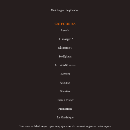
Télécharger l’application
CATÉGORIES
Agenda
Où manger ?
Où dormir ?
Se déplacer
Activités&Loisirs
Recettes
Artisanat
Bien-être
Lieux à visiter
Promotions
La Martinique
Tourisme en Martinique : que faire, que voir et comment organiser votre séjour