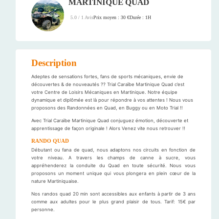
MARTINIQUE QUAD
Prix moyen : 30 €
Durée : 1H
5.0 / 1 Avis
Description
Adeptes de sensations fortes, fans de sports mécaniques, envie de
découvertes & de nouveautés ?? Trial Caraïbe Martinique Quad c’est
votre Centre de Loisirs Mécaniques en Martinique. Notre équipe
dynamique et diplômée est là pour répondre à vos attentes ! Nous vous
proposons des Randonnées en Quad, en Buggy ou en Moto Trial !!
Avec Trial Caraïbe Martinique Quad conjuguez émotion, découverte et
apprentissage de façon originale ! Alors Venez vite nous retrouver !!
RANDO QUAD
Débutant ou fana de quad, nous adaptons nos circuits en fonction de
votre niveau. A travers les champs de canne à sucre, vous
appréhenderez la conduite du Quad en toute sécurité. Nous vous
proposons un moment unique qui vous plongera en plein cœur de la
nature Martiniquaise.
Nos randos quad 20 min sont accessibles aux enfants à partir de 3 ans
comme aux adultes pour le plus grand plaisir de tous. Tarif: 15€ par
personne.