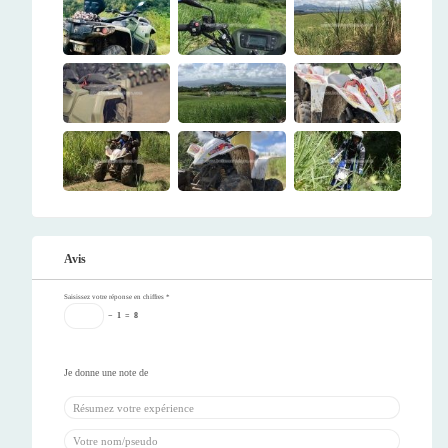
Avis
Saisissez votre réponse en chiffres
*
−
1
=
8