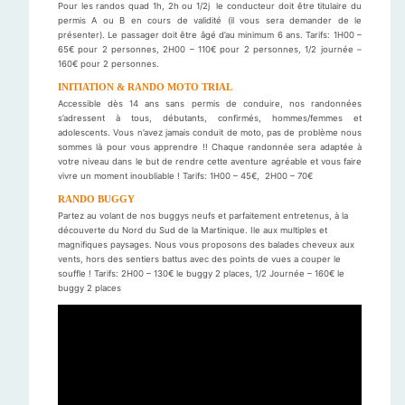
Pour les randos quad 1h, 2h ou 1/2j le conducteur doit être titulaire du
permis A ou B en cours de validité (il vous sera demander de le
présenter). Le passager doit être âgé d’au minimum 6 ans. Tarifs: 1H00 –
65€ pour 2 personnes, 2H00 – 110€ pour 2 personnes, 1/2 journée –
160€ pour 2 personnes.
INITIATION & RANDO MOTO TRIAL
Accessible dès 14 ans sans permis de conduire, nos randonnées
s’adressent à tous, débutants, confirmés, hommes/femmes et
adolescents. Vous n’avez jamais conduit de moto, pas de problème nous
sommes là pour vous apprendre !! Chaque randonnée sera adaptée à
votre niveau dans le but de rendre cette aventure agréable et vous faire
vivre un moment inoubliable ! Tarifs: 1H00 – 45€, 2H00 – 70€
RANDO BUGGY
Partez au volant de nos buggys neufs et parfaitement entretenus, à la
découverte du Nord du Sud de la Martinique. Ile aux multiples et
magnifiques paysages. Nous vous proposons des balades cheveux aux
vents, hors des sentiers battus avec des points de vues a couper le
souffle ! Tarifs: 2H00 – 130€ le buggy 2 places, 1/2 Journée – 160€ le
buggy 2 places