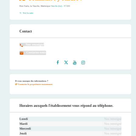
Pnte Faula, Le Vauclin, Martinique
Vauclin (Le) – 97280
Voir la carte
Contact
Non renseigné
Contactez-nous
Faceb
Twitt
Youtu
Instag
ook
er
be
ram
Il vous manque des informations ?
Contactez le propriétaire maintenant.
Horaires auxquels l'établissement vous répond au téléphone.
Lundi
Non renseigné
Mardi
Non renseigné
Mercredi
Non renseigné
Jeudi
Non renseigné