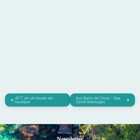
JET7 jet-ski bouée ski-
Aux Bains de Cluny – Spa
nautique
Santé Massages
Newsletter