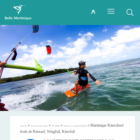
»
»
»
»
Martinique Kiteschool
Accueil
Activités & Loisirs
EN MER
Planche à voile & Paddle
école de Kitesurf, Wingfoil, Kitesfoil