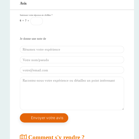
Avis
Saisissez votre réponse en chiffres
*
6
+
7
=
Comment s'y rendre ?