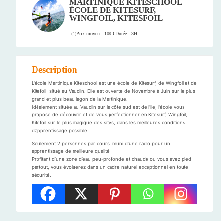
MARTINIQUE KITESCHOOL
ÉCOLE DE KITESURF,
WINGFOIL, KITESFOIL
Prix moyen : 100 €
Durée : 3H
(
1
)
Description
L’école Martinique Kiteschool est une école de Kitesurf, de Wingfoil et de
Kitefoil situé au Vauclin. Elle est ouverte de Novembre à Juin sur le plus
grand et plus beau lagon de la Martinique.
Idéalement située au Vauclin sur la côte sud est de l’ile, l’école vous
propose de découvrir et de vous perfectionner en Kitesurf, Wingfoil,
Kitefoil sur le plus magique des sites, dans les meilleures conditions
d’apprentissage possible.
Seulement 2 personnes par cours, muni d’une radio pour un
apprentissage de meilleure qualité.
Profitant d’une zone d’eau peu-profonde et chaude ou vous avez pied
partout, vous évoluerez dans un cadre naturel exceptionnel en toute
sécurité.