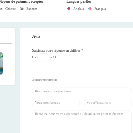
Moyens de paiement acceptés
Langues parlées
Chèque
Espèces
Anglais
Français
Avis
Saisissez votre réponse en chiffres
*
8
+
=
11