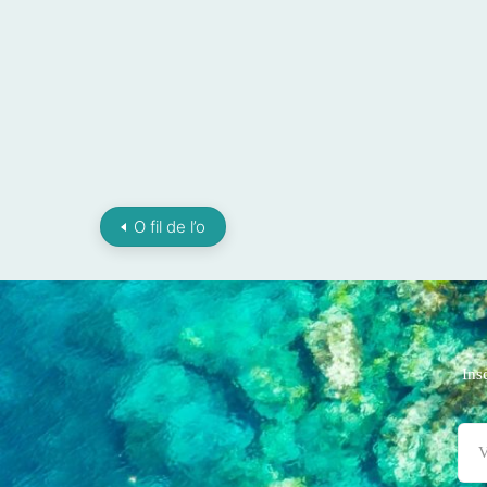
O fil de l’o
Ins