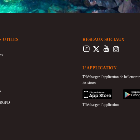
S UTILES
RÉSEAUX SOCIAUX
os
L’APPLICATION
Télécharger l’application de bellemart
les stores
s
appstore
googleplay
 RGPD
Télécharger l’application