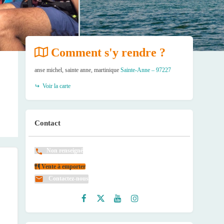
Comment s'y rendre ?
anse michel, sainte anne, martinique
Sainte-Anne – 97227
Voir la carte
Contact
Non renseigné
Vente à emporter
Contactez-nous
Faceb
Twitte
Youtu
Instag