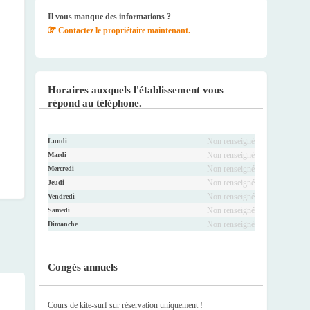
ook
r
be
ram
Il vous manque des informations ?
Contactez le propriétaire maintenant.
Horaires auxquels l'établissement vous
répond au téléphone.
Non renseigné
Lundi
Non renseigné
Mardi
Non renseigné
Mercredi
Non renseigné
Jeudi
Non renseigné
Vendredi
Non renseigné
Samedi
Non renseigné
Dimanche
Congés annuels
Cours de kite-surf sur réservation uniquement !