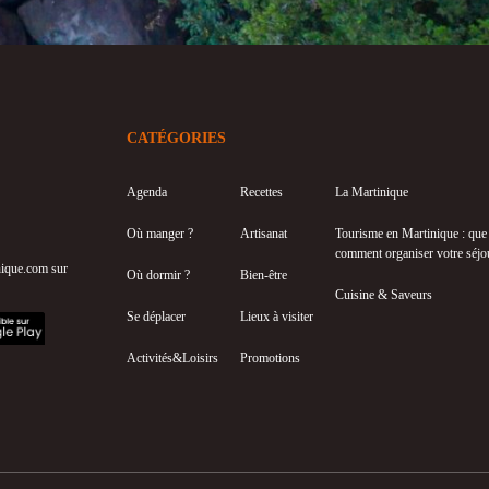
CATÉGORIES
Agenda
Recettes
La Martinique
Où manger ?
Artisanat
Tourisme en Martinique : que f
comment organiser votre séjo
inique.com sur
Où dormir ?
Bien-être
Cuisine & Saveurs
Se déplacer
Lieux à visiter
Activités&Loisirs
Promotions