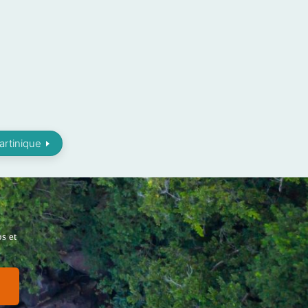
artinique
s et