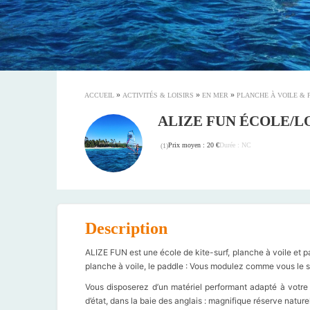
»
»
»
ACCUEIL
ACTIVITÉS & LOISIRS
EN MER
PLANCHE À VOILE & 
ALIZE FUN ÉCOLE/L
Prix moyen : 20 €
Durée : NC
(
1
)
Description
ALIZE FUN est une école de kite-surf, planche à voile et pad
planche à voile, le paddle : Vous modulez comme vous le 
Vous disposerez d’un matériel performant adapté à votre
d’état, dans la baie des anglais : magnifique réserve nature