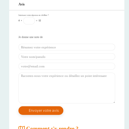
Avis
Saisissez votre réponse en chiffres
*
4
+
=
12
Comment s'y rendre ?