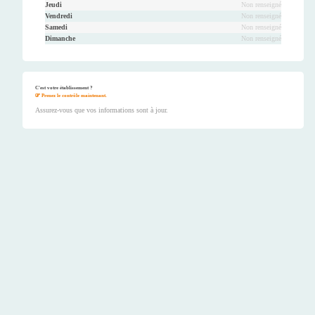
Jeudi
Non renseigné
Vendredi
Non renseigné
Samedi
Non renseigné
Dimanche
Non renseigné
C'est votre établissement ?
Prenez le contrôle maintenant.
Assurez-vous que vos informations sont à jour.