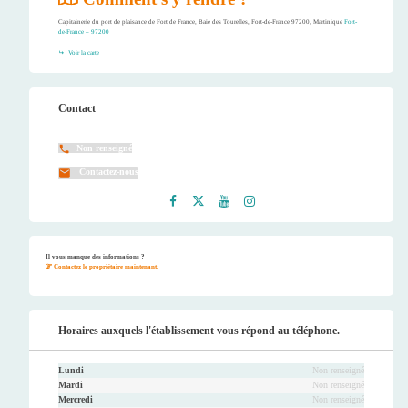
Capitainerie du port de plaisance de Fort de France, Baie des Tourelles, Fort-de-France 97200, Martinique
Fort-
de-France – 97200
Voir la carte
Contact
Non renseigné
Contactez-nous
Faceb
Twitt
Youtu
Instag
ook
er
be
ram
Il vous manque des informations ?
Contactez le propriétaire maintenant.
Horaires auxquels l'établissement vous répond au téléphone.
Lundi
Non renseigné
Mardi
Non renseigné
Mercredi
Non renseigné