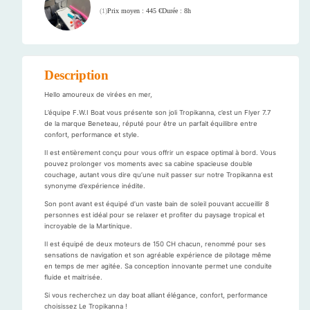
Prix moyen : 445 €
Durée : 8h
(
1
)
Description
Hello amoureux de virées en mer,
L’équipe F.W.I Boat vous présente son joli Tropikanna, c’est un Flyer 7.7
de la marque Beneteau, réputé pour être un parfait équilibre entre
confort, performance et style.
Il est entièrement conçu pour vous offrir un espace optimal à bord. Vous
pouvez prolonger vos moments avec sa cabine spacieuse double
couchage, autant vous dire qu’une nuit passer sur notre Tropikanna est
synonyme d’expérience inédite.
Son pont avant est équipé d’un vaste bain de soleil pouvant accueillir 8
personnes est idéal pour se relaxer et profiter du paysage tropical et
incroyable de la Martinique.
Il est équipé de deux moteurs de 150 CH chacun, renommé pour ses
sensations de navigation et son agréable expérience de pilotage même
en temps de mer agitée. Sa conception innovante permet une conduite
fluide et maitrisée.
Si vous recherchez un day boat alliant élégance, confort, performance
choisissez Le Tropikanna !