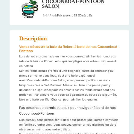
COCOONBOAT-PONTOON
SALON
Prix moyen : 35 €
Durée : 8h
5.0 / 7 Avis
Description
Venez découvrir la baie du Robert à bord de nos Cocoonboat-
Pontoon
Lors de votre promenade en mer vous pourrez admirer les nombreux
îlets de la baie du Robert. Ainsi que les plages accessibles uniquement
en bateau.
Sur les fonds blancs profitez d’une baignade, faîtes du snorkeling ou
prenez un verre dans l’eau, c’est une belle expérience!
Avec Cocoonboat-Pontoon Salon, vous pourrez profiter des eaux
turquoises face à l’îlet Madame. Mais aussi faire une pause pour y
déjeuner. Le spot idéal pour les enfants car les fonds blancs sont peu
profonds. Par ailleurs vous pourrez également au cours de la journée,
faire une halte sur l’îlet Chancel pour admirer les iguanes.
Pas besoins de permis bateaux pour naviguer à bord de nos
Cocoonboat-Pontoon
Nos bateaux sans permis sont l’idéal pour passer une journée conviviale
en famille ou entre amis. Vous pouvez emmener vos glacières ou alors
réserver un menu avec notre traiteur.