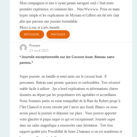
Mon compagnon et moi n’ayant jamais naviguer seul c’était notre
première expérience, et comment dire…WawWwwww. Prise en main
hyper simple et les explications de Myriam et Gilbert ont été très clair
afin que passion une journée formidable.
Merci à eux et à très bientôt
RÉPONDRE
PARTAGER
Fravper
23 avril 2025
Journée exceptionnelle sur les Cocoon boat. Bateau sans
permis.
Super journée. en famille et entre amis sur le cocoon boat . 8
personnes. Bateau sans permis spacieux et confortables .Tres sécurisé
stable facile à utiliser . Jps a bord explications et informations claires
données au départ par les propriétaires très agréables et accueillants.
Nous Sommes partis en toute tranquillité de la Baie du Robert jusqu’à
l’îlet Chancel et avons ensuite jeté l’ancre aux fonds Blancs ou nous
avons passé la journée et déjeuner sur place . Vous pouvez apporter
votre glacière et pique nique ce qui est exceptionnel. Journée super
dans un cadre magnifique a renouveler sans hésitation . Très bon
rapport qualité prix Possibilité de louer 2 bateaux si on est nombreux et