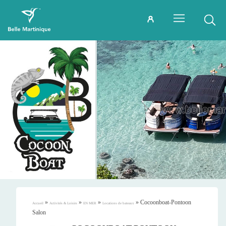
»
»
»
»
Cocoonboat-Pontoon
Accueil
Activités & Loisirs
EN MER
Locations de bateaux
Salon