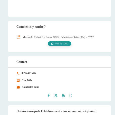
Comment s'y rendre ?
Marina du Robert, Le Robert 97231, Martinique
Robert (Le) – 97231
Voir la carte
Contact
0696 405 486
Site Web
Contactez-nous
Faceb
Twitt
Youtu
Instag
ook
er
be
ram
Horaires auxquels l'établissement vous répond au téléphone.