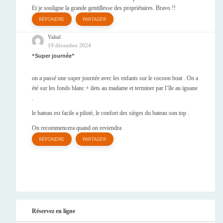
Et je souligne la grande gentillesse des propriétaires. Bravo !!
RÉPONDRE
PARTAGER
Valtal
19 décembre 2024
Super journée
on a passé une super journée avec les enfants sur le cocoon boat . On a
été sur les fonds blanc + ilets au madame et terminer par l’île au iguane
.
le bateau est facile a piloté, le confort des sièges du bateau son top .
On recommencera quand on reviendra
RÉPONDRE
PARTAGER
Réservez en ligne