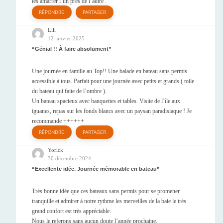
les amarrer l’un près de l’autre .
RÉPONDRE
PARTAGER
Lili
12 janvier 2025
Génial !! À faire absolument
Une journée en famille au Top!! Une balade en bateau sans permis
accessible à tous. Parfait pour une journée avec petits et grands ( toile
du bateau qui faite de l’ombre ).
Un bateau spacieux avec banquettes et tables. Visite de l’île aux
iguanes, repas sur les fonds blancs avec un paysan paradisiaque ! Je
recommande ++++++
RÉPONDRE
PARTAGER
Yorick
30 décembre 2024
Excellente idée. Journée mémorable en bateau
Très bonne idée que ces bateaux sans permis pour se promener
tranquille et admirer à notre rythme les merveilles de la baie le très
grand confort est très appréciable.
Nous le referons sans aucun doute l’année prochaine.