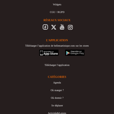
Widgets
CGU / RGPD
RÉSEAUX SOCIAUX
L’APPLICATION
Télécharger l’application de bellemartinique.com sur les stores
appstore
googleplay
Télécharger l’application
CATÉGORIES
Agenda
Où manger ?
Où dormir ?
Se déplacer
Activités&Loisirs