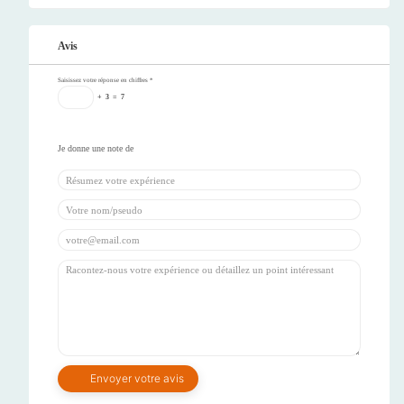
Avis
Saisissez votre réponse en chiffres
*
+
3
=
7