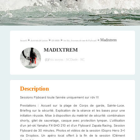
»
»
»
»
Madixtrem
Accueil
Activités & Loisirs
EN MER
Jet Ski, Scooters de mer & Flyboard
MADIXTREM
Prix moyen : NC
Durée : NC
(
1
)
Description
Sessions Flyboard toute l’année uniquement sur rdv !!!
Prestations : Accueil sur la plage de Corps de garde, Sainte-Luce.
Briefing sur la sécurité. Explication de la séance et les bases pour une
initiation réussie. Mise à disposition du matériel de sécurité: combinaison
shorty, gilet de sauvetage, casque avec protection tympan. L’utilisation
d’un jet-ski Yamaha FX-SHO 210 et d’un Flyboard Zapata Racing. Session
Flyboard de 30 minutes. Photos et vidéos de la session (Gopro Hero 3+)
via Dropbox. Un apéro local offert à la fin de la session (Clément