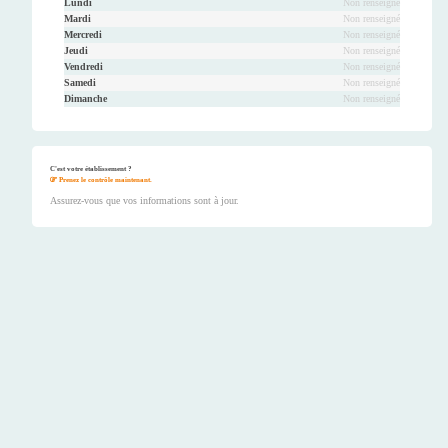
Lundi
Non renseigné
Mardi
Non renseigné
Mercredi
Non renseigné
Jeudi
Non renseigné
Vendredi
Non renseigné
Samedi
Non renseigné
Dimanche
Non renseigné
C'est votre établissement ?
Prenez le contrôle maintenant.
Assurez-vous que vos informations sont à jour.