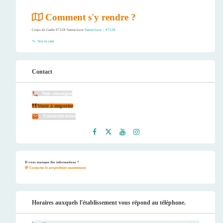
Comment s'y rendre ?
Corps de Garde 97228 Sainte-Luce
Sainte-Luce – 97228
Voir la carte
Contact
Non renseigné
Vente à emporter
Contactez-nous
Faceb
Twitt
Youtu
Instag
ook
er
be
ram
Il vous manque des informations ?
Contactez le propriétaire maintenant.
Horaires auxquels l'établissement vous répond au téléphone.