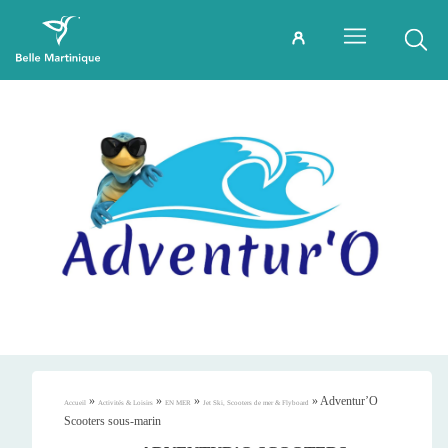
»
»
»
»
Adventur’O
Accueil
Activités & Loisirs
EN MER
Jet Ski, Scooters de mer & Flyboard
Scooters sous-marin