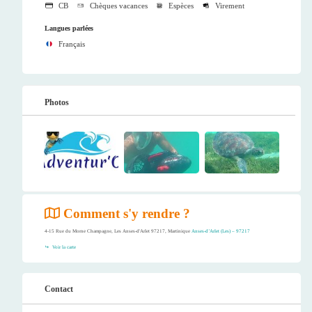
CB
Chèques vacances
Espèces
Virement
Langues parlées
Français
Photos
Comment s'y rendre ?
4-15 Rue du Morne Champagne, Les Anses-d'Arlet 97217, Martinique
Anses-d’Arlet (Les) – 97217
Voir la carte
Contact