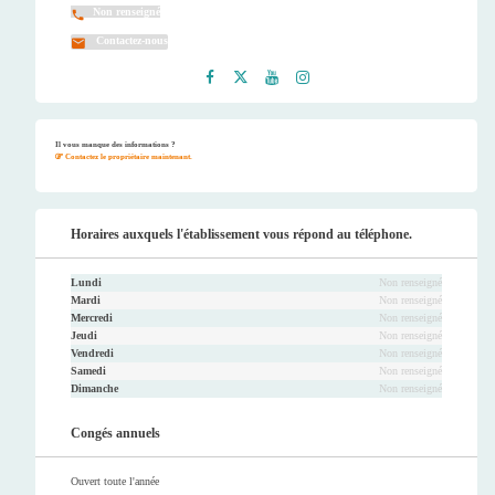
Non renseigné
Contactez-nous
Faceb
Twitt
Youtu
Instag
ook
er
be
ram
Il vous manque des informations ?
Contactez le propriétaire maintenant.
Horaires auxquels l'établissement vous répond au téléphone.
Lundi
Non renseigné
Mardi
Non renseigné
Mercredi
Non renseigné
Jeudi
Non renseigné
Vendredi
Non renseigné
Samedi
Non renseigné
Dimanche
Non renseigné
Congés annuels
Ouvert toute l'année