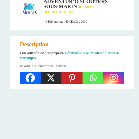
ADVENTUR’O SCOOTERS
SOUS-MARIN
FERMÉ
DÉFINITIVEMENT
Prix moyen : 40 €
Durée : 0h30
(
1
)
Description
Cette activité n’est plus proposée.
Découvrez ici d’autres idées de loisirs en
Martinique
.
Adventur’O Scooters sous-marin.