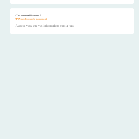
C'est votre établissement ?
Prenez le contrôle maintenant.
Assurez-vous que vos informations sont à jour.