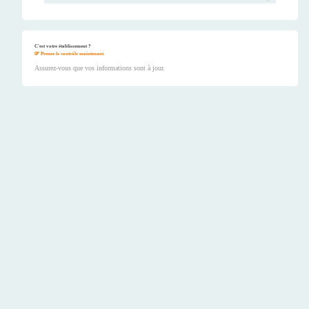
C'est votre établissement ?
Prenez le contrôle maintenant.
Assurez-vous que vos informations sont à jour.