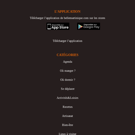
L’APPLICATION
Télécharger l’application de bellemartinique.com sur les stores
appstore
googleplay
Télécharger l’application
CATÉGORIES
Agenda
Où manger ?
Où dormir ?
Se déplacer
Activités&Loisirs
Recettes
Artisanat
Bien-être
Lieux à visiter