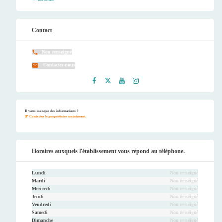
Voir la carte
Contact
Non renseigné
Contactez-nous
Faceb
Twitt
Youtu
Instag
ook
er
be
ram
Il vous manque des informations ?
Contactez le propriétaire maintenant.
Horaires auxquels l'établissement vous répond au téléphone.
Lundi
Non renseigné
Mardi
Non renseigné
Mercredi
Non renseigné
Jeudi
Non renseigné
Vendredi
Non renseigné
Samedi
Non renseigné
Dimanche
Non renseigné