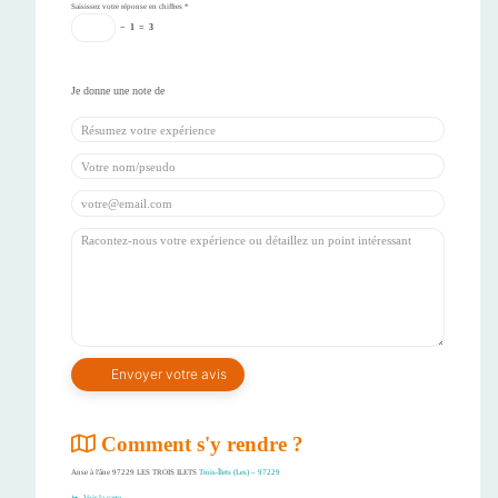
Saisissez votre réponse en chiffres
*
−
1
=
3
Comment s'y rendre ?
Anse à l'âne 97229 LES TROIS ILETS
Trois-Îlets (Les) – 97229