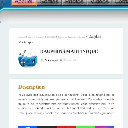
»
»
»
»
Dauphins
Accueil
Activités & Loisirs
EN MER
Découverte Dauphins et Tortues
Martinique
DAUPHINS MARTINIQUE
Prix moyen : 0 €
Durée : NC
(
1
)
Description
Vous avez soif d’aventures et de sensations! Vous êtes fasciné par le
monde sous-marin et ses poissons multicolores! Vous rêvez depuis
toujours de rencontrer des dauphins libres! Vous aimeriez peut être
croiser la route de tortues ou de baleines! N’attendez pas, réservez
votre place dès à présent avec Dauphins Martinique. Émotions garanties.