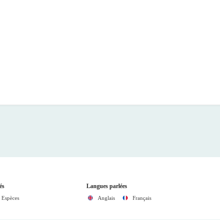
és
Langues parlées
Espèces
Anglais
Français