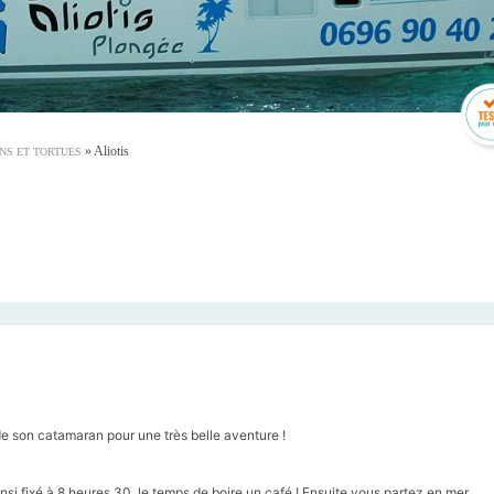
»
Aliotis
NS ET TORTUES
 de son catamaran pour une très belle aventure !
i fixé à 8 heures 30, le temps de boire un café ! Ensuite vous partez en mer