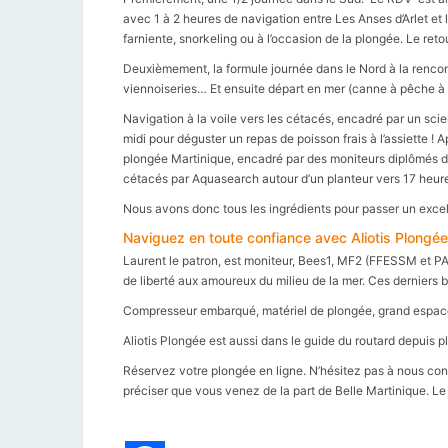
avec 1 à 2 heures de navigation entre Les Anses d’Arlet et 
farniente, snorkeling ou à l’occasion de la plongée. Le ret
Deuxièmement, la formule journée dans le Nord à la rencon
viennoiseries… Et ensuite départ en mer (canne à pêche à l
Navigation à la voile vers les cétacés, encadré par un scie
midi pour déguster un repas de poisson frais à l’assiette ! 
plongée Martinique, encadré par des moniteurs diplômés du
cétacés par Aquasearch autour d’un planteur vers 17 heur
Nous avons donc tous les ingrédients pour passer un excel
Naviguez en toute confiance avec Aliotis Plongée
Laurent le patron, est moniteur, Bees1, MF2 (FFESSM et PAD
de liberté aux amoureux du milieu de la mer. Ces derniers b
Compresseur embarqué, matériel de plongée, grand espace 
Aliotis Plongée est aussi dans le guide du routard depuis p
Réservez votre plongée en ligne. N’hésitez pas à nous cont
préciser que vous venez de la part de Belle Martinique. Le