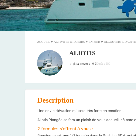
»
»
»
ACCUEIL
ACTIVITÉS & LOISIRS
EN MER
DÉCOUVERTE DAUPHI
ALIOTIS
Prix moyen : 40 €
Durée : NC
(
1
)
Description
Une envie d’évasion qui sera très forte en émotion…
Aliotis Plongée se fera un plaisir de vous accueillir à bord
2 formules s’offrent à vous :
Premièrement, une 1/2 journée dans le Sud. Le RDV est ains