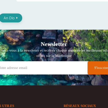
An Dlo
Newsletter
crivez-vous à la newsletter et recevez chaque semaine les meilleures info
offres sur la Martinique
S UTILES
RÉSEAUX SOCIAUX