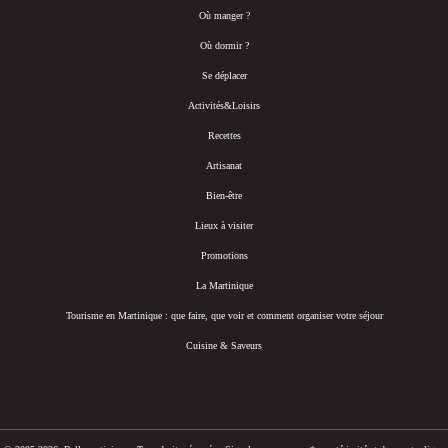
Où manger ?
Où dormir ?
Se déplacer
Activités&Loisirs
Recettes
Artisanat
Bien-être
Lieux à visiter
Promotions
La Martinique
Tourisme en Martinique : que faire, que voir et comment organiser votre séjour
Cuisine & Saveurs