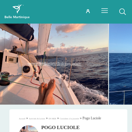
»
»
»
»
Pogo Luciole
Accueil
Activités & Loisirs
EN MER
Croisières à la journée
POGO LUCIOLE