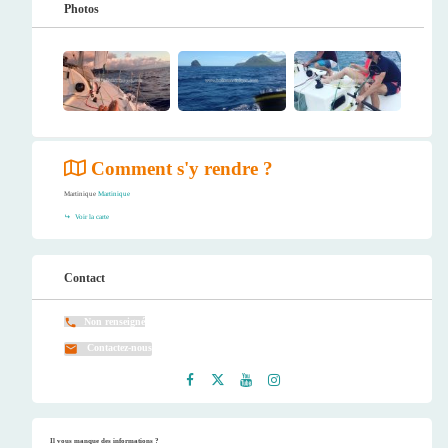
Photos
Comment s'y rendre ?
Martinique
Martinique
Voir la carte
Contact
Non renseigné
Contactez-nous
Faceb
Twitt
Youtu
Instag
ook
er
be
ram
Il vous manque des informations ?