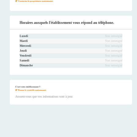
Contactez le propriétaire maintenant.
Horaires auxquels l'établissement vous répond au téléphone.
Lundi
Non renseigné
Mardi
Non renseigné
Mercredi
Non renseigné
Jeudi
Non renseigné
Vendredi
Non renseigné
Samedi
Non renseigné
Dimanche
Non renseigné
C'est votre établissement ?
Prenez le contrôle maintenant.
Assurez-vous que vos informations sont à jour.