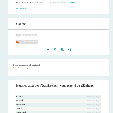
Marina Pointe du Bout Capitainerie 97229 Trois Ilets
Trois-Îlets (Les) – 97229
Voir la carte
Contact
Non renseigné
Contactez-nous
Faceb
Twitt
Youtu
Instag
ook
er
be
ram
Il vous manque des informations ?
Contactez le propriétaire maintenant.
Horaires auxquels l'établissement vous répond au téléphone.
Lundi
Non renseigné
Mardi
Non renseigné
Mercredi
Non renseigné
Jeudi
Non renseigné
Vendredi
Non renseigné