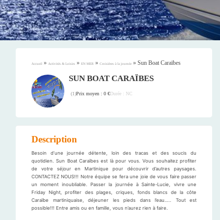
»
»
»
»
Sun Boat Caraïbes
Accueil
Activités & Loisirs
EN MER
Croisières à la journée
SUN BOAT CARAÏBES
Prix moyen : 0 €
Durée : NC
(
1
)
Description
Besoin d’une journée détente, loin des tracas et des soucis du
quotidien. Sun Boat Caraïbes est là pour vous. Vous souhaitez profiter
de votre séjour en Martinique pour découvrir d’autres paysages.
CONTACTEZ NOUS!!! Notre équipe se fera une joie de vous faire passer
un moment inoubliable. Passer la journée à Sainte-Lucie, vivre une
Friday Night, profiter des plages, criques, fonds blancs de la côte
Caraïbe martiniquaise, déjeuner les pieds dans l’eau….. Tout est
possible!!! Entre amis ou en famille, vous n’aurez rien à faire.