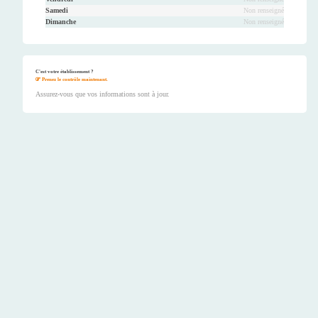
Samedi
Non renseigné
Dimanche
Non renseigné
C'est votre établissement ?
Prenez le contrôle maintenant.
Assurez-vous que vos informations sont à jour.